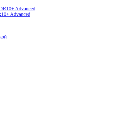
R10+ Advanced
кой