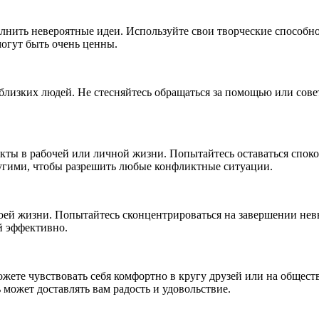
олнить невероятные идеи. Используйте свои творческие способн
могут быть очень ценны.
близких людей. Не стесняйтесь обращаться за помощью или сов
икты в рабочей или личной жизни. Попытайтесь оставаться сп
ругими, чтобы разрешить любые конфликтные ситуации.
воей жизни. Попытайтесь сконцентрироваться на завершении н
й эффективно.
ожете чувствовать себя комфортно в кругу друзей или на общес
может доставлять вам радость и удовольствие.