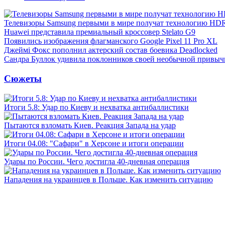
Телевизоры Samsung первыми в мире получат технологию HD
Huawei представила премиальный кроссовер Stelato G9
Появились изображения флагманского Google Pixel 11 Pro XL
Джеймі Фокс пополнил актерский состав боевика Deadlocked
Сандра Буллок удивила поклонников своей необычной привыч
Сюжеты
Итоги 5.8: Удар по Киеву и нехватка антибаллистики
Пытаются взломать Киев. Реакция Запада на удар
Итоги 04.08: "Сафари" в Херсоне и итоги операции
Удары по России. Чего достигла 40-дневная операция
Нападения на украинцев в Польше. Как изменить ситуацию