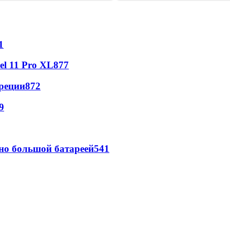
1
l 11 Pro XL
877
реции
872
9
но большой батареей
541