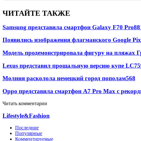
ЧИТАЙТЕ ТАКЖЕ
Samsung представила смартфон Galaxy F70 Pro
88
Появились изображения флагманского Google Pixe
Модель продемонстрировала фигуру на пляжах Г
Lexus представил прощальную версию купе LC
75
Молния расколола немецкий город пополам
568
Oppo представила смартфон A7 Pro Max с рекорд
Читать комментарии
Lifestyle&Fashion
Последние
Популярные
Комментируемые