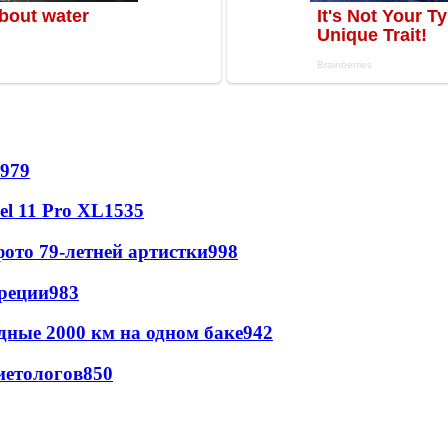
979
l 11 Pro XL
1535
ото 79-летней артистки
998
реции
983
дные 2000 км на одном баке
942
иетологов
850