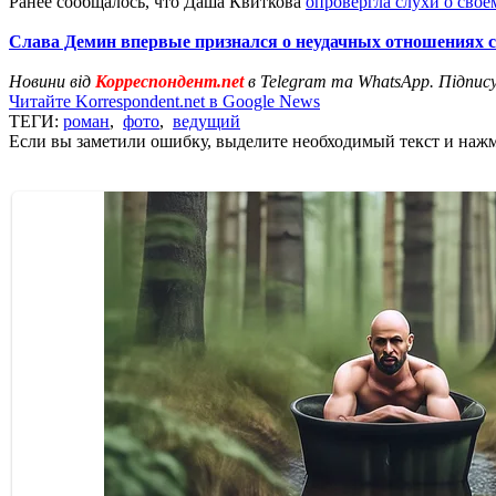
Ранее сообщалось, что Даша Квиткова
опровергла слухи о свое
Слава Демин впервые признался о неудачных отношениях с 
Новини від
Корреспондент.net
в Telegram та WhatsApp. Підпис
Читайте Korrespondent.net в Google News
ТЕГИ:
роман
,
фото
,
ведущий
Если вы заметили ошибку, выделите необходимый текст и нажми