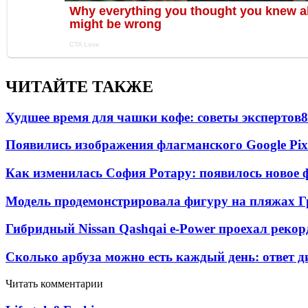
ЧИТАЙТЕ ТАКЖЕ
Худшее время для чашки кофе: советы экспертов
8
Появились изображения флагманского Google Pixe
Как изменилась София Ротару: появилось новое ф
Модель продемонстрировала фигуру на пляжах Г
Гибридный Nissan Qashqai e-Power проехал рекор
Сколько арбуза можно есть каждый день: ответ д
Читать комментарии