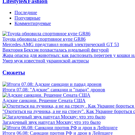
Lifestyle&Fashion
Последние
Популярные
Комментируемые
Toyota обновила спортивное купе GR86
Mercedes-AMG представил новый электрический GT 53
Виктория Бекхэм похвасталась идеальной фигурой
Жара опасна для животных: как распознать перегрев у кошки и
Умер муж известной украинской актрисы
Сюжеты
Итоги 07.08: "Адские" санкции и "парад" дронов
Адские санкции. Решение Сената США
"Охотиться на лучника, а не на стрелу". Как Украине бороться 
Загадочный звук напугал Москву: что это было
Итоги 06.08: Санкции против РФ и дрон в Лейпциге