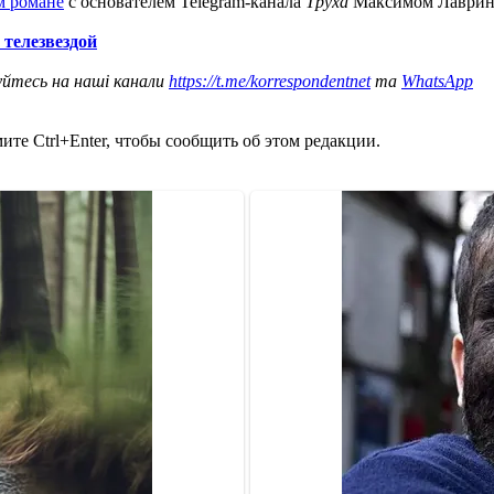
м романе
с основателем Telegram-канала
Труха
Максимом Лаврин
телезвездой
уйтесь на наші канали
https://t.me/korrespondentnet
та
WhatsApp
те Ctrl+Enter, чтобы сообщить об этом редакции.