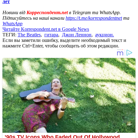
лет
Новини від
Корреспондент.net
в Telegram та WhatsApp.
Підписуйтесь на наші канали
https://t.me/korrespondentnet
та
WhatsApp
Читайте Korrespondent.net в Google News
ТЕГИ:
The Beatles
,
гитара
,
Джон Леннон
,
аукцион.
Если вы заметили ошибку, выделите необходимый текст и
нажмите Ctrl+Enter, чтобы сообщить об этом редакции.