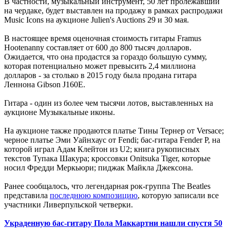
В частности, музыкальный инструмент, 50 лет пролежавший
на чердаке, будет выставлен на продажу в рамках распродажи
Music Icons на аукционе Julien's Auctions 29 и 30 мая.
В настоящее время оценочная стоимость гитары Framus
Hootenanny составляет от 600 до 800 тысяч долларов.
Ожидается, что она продастся за гораздо большую сумму,
которая потенциально может превысить 2,4 миллиона
долларов - за столько в 2015 году была продана гитара
Леннона Gibson J160E.
Гитара - один из более чем тысячи лотов, выставленных на
аукционе Музыкальные иконы.
На аукционе также продаются платье Тины Тернер от Versace;
черное платье Эми Уайнхаус от Fendi; бас-гитара Fender P, на
которой играл Адам Клейтон из U2; книга рукописных
текстов Тупака Шакура; кроссовки Onitsuka Tiger, которые
носил Фредди Меркьюри; пиджак Майкла Джексона.
Ранее сообщалось, что легендарная рок-группа The Beatles
представила
последнюю композицию
, которую записали все
участники Ливерпульской четверки.
Украденную бас-гитару Пола Маккартни нашли спустя 50