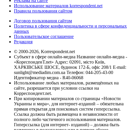
Реклама на сайте
Использование материалов korrespondent.net
Правила пользования сайтом
Договор пользования сайтом
Политика в сфере конфиденциальности и персональных
данных
Пользовательское соглашение
Редакция
© 2000-2026, Korrespondent.net
Субъект в сфере онлайн-медиа Название онлайн-медиа -
«КореспонденТ.net» Адрес: 02091, місто Київ,
ХАРКІВСЬКЕ ШОСЕ, будинок 172-Б, офіс 208/1 E-mail:
sunlight@mediadim.com.ua
Телефон: 044-205-43-00
Идентификатор медиа - R40-06068
Использование любых материалов, размещённых на
сайте, разрешается при условии ссылки на
Корреспондент.net.
При копировании материалов со страницы «Новости
Украины и мира», для интернет-изданий – обязательна
прямая открытая для поисковых систем гиперссылка.
Ссылка должна быть размещена в независимости от
полного либо частичного использования материалов.
Гиперссылка (для интернет- изданий) – должна быть
размещена в подзаголовке или в первом абзаце