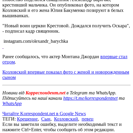
крестивший мальчика. Он опубликовал фото, на котором
Козловский и его жена Юлия Бакуменко позируют в белых
вышиванках.
"Новый воин церкви Крестовой. Дождался получить Оскара",
- подписал кадр священник.
instagram.com/olexandr_barychka
Ранее сообщалось, что актер Монтана Джордан
впервые стал
отцом
.
Козловский впервые показал фото с женой и новорожденным
сыном
Новини від
Корреспондент.net
в Telegram та WhatsApp.
Підписуйтесь на наші канали
https://t.me/korrespondentnet
та
WhatsApp
Читайте Korrespondent.net в Google News
ТЕГИ:
Крещение
,
Сын
,
Козловский
,
певец
Если вы заметили ошибку, выделите необходимый текст и
нажмите Ctrl+Enter, чтобы сообщить об этом редакции.