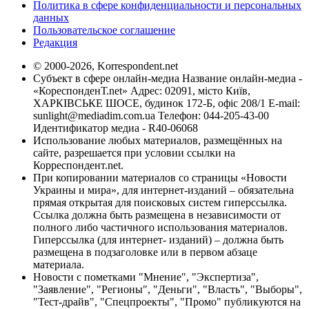
Политика в сфере конфиденциальности и персональных
данных
Пользовательское соглашение
Редакция
© 2000-2026, Korrespondent.net
Субъект в сфере онлайн-медиа Название онлайн-медиа -
«КореспонденТ.net» Адрес: 02091, місто Київ,
ХАРКІВСЬКЕ ШОСЕ, будинок 172-Б, офіс 208/1 E-mail:
sunlight@mediadim.com.ua
Телефон: 044-205-43-00
Идентификатор медиа - R40-06068
Использование любых материалов, размещённых на
сайте, разрешается при условии ссылки на
Корреспондент.net.
При копировании материалов со страницы «Новости
Украины и мира», для интернет-изданий – обязательна
прямая открытая для поисковых систем гиперссылка.
Ссылка должна быть размещена в независимости от
полного либо частичного использования материалов.
Гиперссылка (для интернет- изданий) – должна быть
размещена в подзаголовке или в первом абзаце
материала.
Новости с пометками "Мнение", "Экспертиза",
"Заявление", "Регионы", "Деньги", "Власть", "Выборы",
"Тест-драйв", "Спецпроекты", "Промо" публикуются на