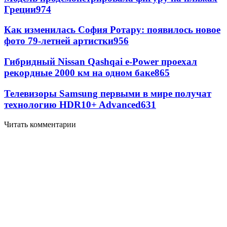
Греции
974
Как изменилась София Ротару: появилось новое
фото 79-летней артистки
956
Гибридный Nissan Qashqai e-Power проехал
рекордные 2000 км на одном баке
865
Телевизоры Samsung первыми в мире получат
технологию HDR10+ Advanced
631
Читать комментарии