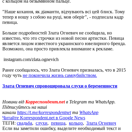
с кольцом на безымянном пальце.
"Наше кохання, як діаманти, відчувають всі цей блиск. Тому
тепер я ношу з собою на руці, мов оберіг", - подписала кадр
певица.
Больше подробностей Злата Огневич не сообщила, но
известно, что это строчки из новой песни артистки. Певица
является лицом известного украинского ювелирного бренда.
Возможно, она просто привлекла внимание к рекламе.
instagram.com/zlata.ognevich
Ранее сообщалось, что Злата Огневич призналась, что в 2015
году чуть
не покончила жизнь самоубийством.
Злата Огневич спровоцировала слухи о беременности
Новини від
Корреспондент.net
в Telegram та WhatsApp.
Підписуйтесь на наші
канали
https://t.me/korrespondentnet
та
WhatsApp
Читайте Korrespondent.net в Google News
ТЕГИ:
свадьба
,
слухи
,
певица
,
кольцо
,
Злата Огневич
Если вы заметили ошибку, выделите необходимый текст и