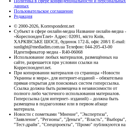
Политика в сфере конфиденциальности и персональных
данных
Пользовательское соглашение
Редакция
© 2000-2026, Korrespondent.net
Субъект в сфере онлайн-медиа Название онлайн-медиа -
«КореспонденТ.net» Адрес: 02091, місто Київ,
ХАРКІВСЬКЕ ШОСЕ, будинок 172-Б, офіс 208/1 E-mail:
sunlight@mediadim.com.ua
Телефон: 044-205-43-00
Идентификатор медиа - R40-06068
Использование любых материалов, размещённых на
сайте, разрешается при условии ссылки на
Корреспондент.net.
При копировании материалов со страницы «Новости
Украины и мира», для интернет-изданий – обязательна
прямая открытая для поисковых систем гиперссылка.
Ссылка должна быть размещена в независимости от
полного либо частичного использования материалов.
Гиперссылка (для интернет- изданий) – должна быть
размещена в подзаголовке или в первом абзаце
материала.
Новости с пометками "Мнение", "Экспертиза",
"Заявление", "Регионы", "Деньги", "Власть", "Выборы",
"Тест-драйв", "Спецпроекты", "Промо" публикуются на