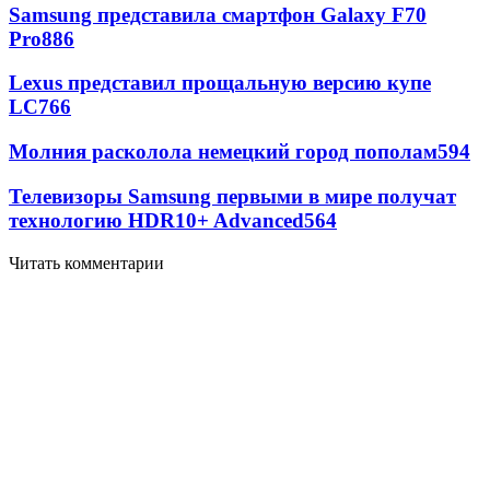
Samsung представила смартфон Galaxy F70
Pro
886
Lexus представил прощальную версию купе
LC
766
Молния расколола немецкий город пополам
594
Телевизоры Samsung первыми в мире получат
технологию HDR10+ Advanced
564
Читать комментарии