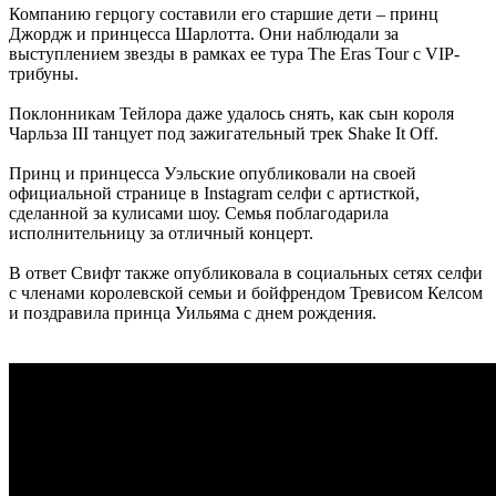
Компанию герцогу составили его старшие дети – принц
Джордж и принцесса Шарлотта. Они наблюдали за
выступлением звезды в рамках ее тура The Eras Tour с VIP-
трибуны.
Поклонникам Тейлора даже удалось снять, как сын короля
Чарльза III танцует под зажигательный трек Shake It Off.
Принц и принцесса Уэльские опубликовали на своей
официальной странице в Instagram селфи с артисткой,
сделанной за кулисами шоу. Семья поблагодарила
исполнительницу за отличный концерт.
В ответ Свифт также опубликовала в социальных сетях селфи
с членами королевской семьи и бойфрендом Тревисом Келсом
и поздравила принца Уильяма с днем ​​рождения.