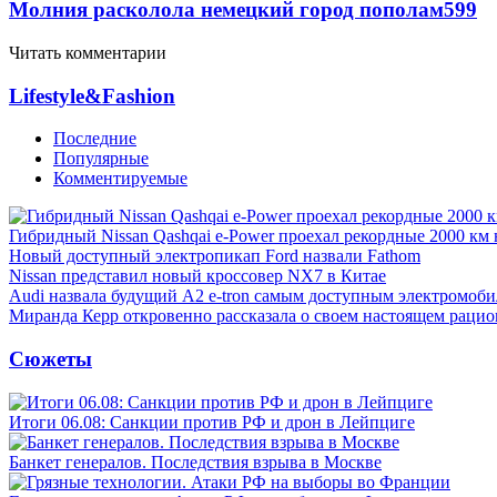
Молния расколола немецкий город пополам
599
Читать комментарии
Lifestyle&Fashion
Последние
Популярные
Комментируемые
Гибридный Nissan Qashqai e-Power проехал рекордные 2000 км 
Новый доступный электропикап Ford назвали Fathom
Nissan представил новый кроссовер NX7 в Китае
Audi назвала будущий A2 e-tron самым доступным электромоби
Миранда Керр откровенно рассказала о своем настоящем рацио
Сюжеты
Итоги 06.08: Санкции против РФ и дрон в Лейпциге
Банкет генералов. Последствия взрыва в Москве