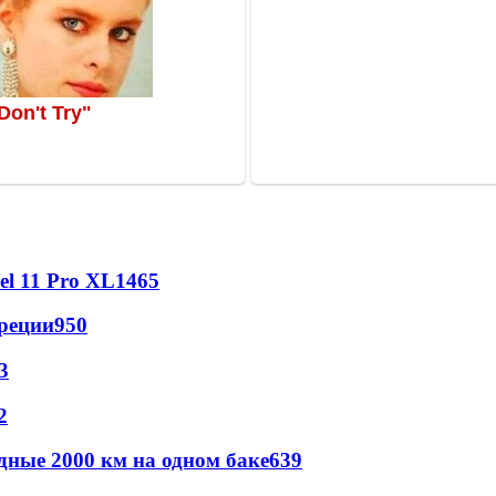
l 11 Pro XL
1465
реции
950
3
2
дные 2000 км на одном баке
639