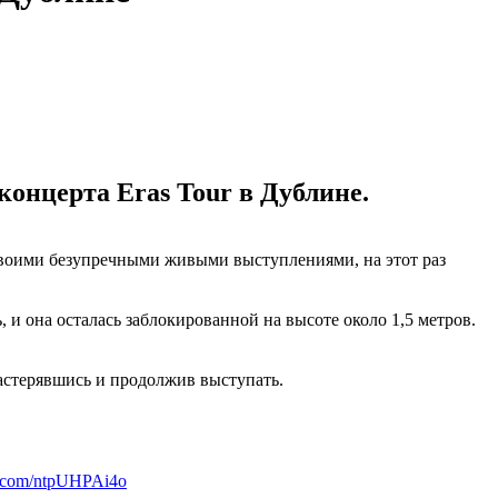
онцерта Eras Tour в Дублине.
своими безупречными живыми выступлениями, на этот раз
, и она осталась заблокированной на высоте около 1,5 метров.
астерявшись и продолжив выступать.
er.com/ntpUHPAi4o