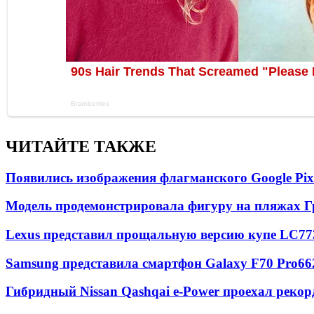
ЧИТАЙТЕ ТАКЖЕ
Появились изображения флагманского Google Pixe
Модель продемонстрировала фигуру на пляжах Г
Lexus представил прощальную версию купе LC
77
Samsung представила смартфон Galaxy F70 Pro
66
Гибридный Nissan Qashqai e-Power проехал рекор