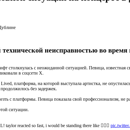
 технической неисправностью во время к
ифт столкнулась с неожиданной ситуацией. Певица, известная 
ликовали в соцсети X.
Lived, платформа, на которой выступала артистка, не опустилась
 продолжилось без задержек.
зть с платформы. Певица показала свой профессионализм, не р
этой ситуации.
taylor reacted so fast, i would be standing there like 🧍🏼‍♀️
pic.twitt