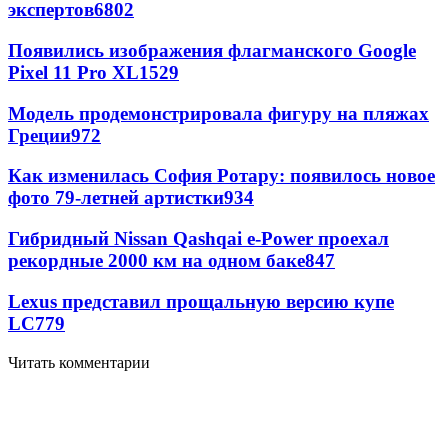
экспертов
6802
Появились изображения флагманского Google
Pixel 11 Pro XL
1529
Модель продемонстрировала фигуру на пляжах
Греции
972
Как изменилась София Ротару: появилось новое
фото 79-летней артистки
934
Гибридный Nissan Qashqai e-Power проехал
рекордные 2000 км на одном баке
847
Lexus представил прощальную версию купе
LC
779
Читать комментарии