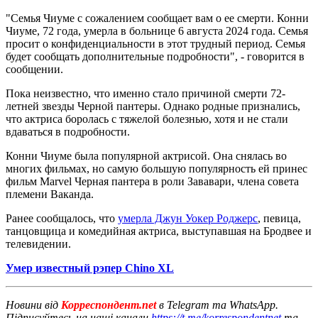
"Семья Чиуме с сожалением сообщает вам о ее смерти. Конни
Чиуме, 72 года, умерла в больнице 6 августа 2024 года. Семья
просит о конфиденциальности в этот трудный период. Семья
будет сообщать дополнительные подробности", - говорится в
сообщении.
Пока неизвестно, что именно стало причиной смерти 72-
летней звезды Черной пантеры. Однако родные признались,
что актриса боролась с тяжелой болезнью, хотя и не стали
вдаваться в подробности.
Конни Чиуме была популярной актрисой. Она снялась во
многих фильмах, но самую большую популярность ей принес
фильм Marvel Черная пантера в роли Зававари, члена совета
племени Ваканда.
Ранее сообщалось, что
умерла Джун Уокер Роджерс
, певица,
танцовщица и комедийная актриса, выступавшая на Бродвее и
телевидении.
Умер известный рэпер Chino XL
Новини від
Корреспондент.net
в Telegram та WhatsApp.
Підписуйтесь на наші канали
https://t.me/korrespondentnet
та