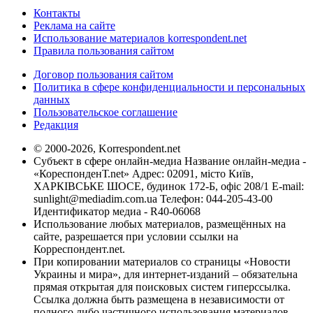
Контакты
Реклама на сайте
Использование материалов korrespondent.net
Правила пользования сайтом
Договор пользования сайтом
Политика в сфере конфиденциальности и персональных
данных
Пользовательское соглашение
Редакция
© 2000-2026, Korrespondent.net
Субъект в сфере онлайн-медиа Название онлайн-медиа -
«КореспонденТ.net» Адрес: 02091, місто Київ,
ХАРКІВСЬКЕ ШОСЕ, будинок 172-Б, офіс 208/1 E-mail:
sunlight@mediadim.com.ua
Телефон: 044-205-43-00
Идентификатор медиа - R40-06068
Использование любых материалов, размещённых на
сайте, разрешается при условии ссылки на
Корреспондент.net.
При копировании материалов со страницы «Новости
Украины и мира», для интернет-изданий – обязательна
прямая открытая для поисковых систем гиперссылка.
Ссылка должна быть размещена в независимости от
полного либо частичного использования материалов.