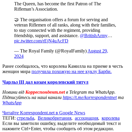
The Queen, has become the first Patron of The
Rifleman’s Association.
🤝 The organisation offers a forum for serving and
veteran Riflemen of all ranks, along with their families,
to stay connected with the regiment, providing
friendship, support, and assistance.
@BritishArmy
…
pic.twitter.com/rEjN4uAcFD
— The Royal Family (@RoyalFamily)
August 29,
2024
Ранее сообщалось, что королева Камилла на приеме в честь
женщин мира
получила похожую на нее куклу Барби.
Чарльз ІІІ дал козам королевский титул
Новини від
Корреспондент.net
в Telegram та WhatsApp.
Підписуйтесь на наші канали
https://t.me/korrespondentnet
та
WhatsApp
Читайте Korrespondent.net в Google News
ТЕГИ:
стрельба
,
Великобритания
,
ассоциация
,
королева
Если вы заметили ошибку, выделите необходимый текст и
нажмите Ctrl+Enter, чтобы сообщить об этом редакции.