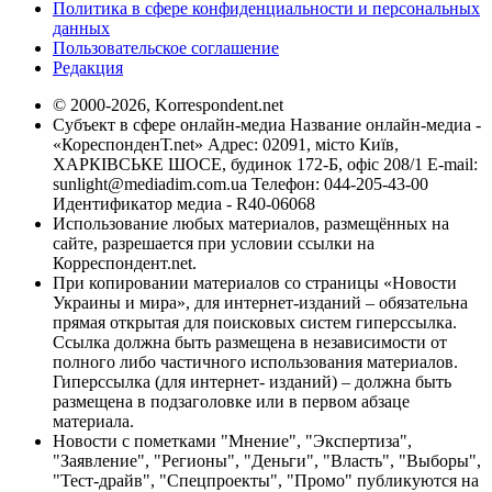
Политика в сфере конфиденциальности и персональных
данных
Пользовательское соглашение
Редакция
© 2000-2026, Korrespondent.net
Субъект в сфере онлайн-медиа Название онлайн-медиа -
«КореспонденТ.net» Адрес: 02091, місто Київ,
ХАРКІВСЬКЕ ШОСЕ, будинок 172-Б, офіс 208/1 E-mail:
sunlight@mediadim.com.ua
Телефон: 044-205-43-00
Идентификатор медиа - R40-06068
Использование любых материалов, размещённых на
сайте, разрешается при условии ссылки на
Корреспондент.net.
При копировании материалов со страницы «Новости
Украины и мира», для интернет-изданий – обязательна
прямая открытая для поисковых систем гиперссылка.
Ссылка должна быть размещена в независимости от
полного либо частичного использования материалов.
Гиперссылка (для интернет- изданий) – должна быть
размещена в подзаголовке или в первом абзаце
материала.
Новости с пометками "Мнение", "Экспертиза",
"Заявление", "Регионы", "Деньги", "Власть", "Выборы",
"Тест-драйв", "Спецпроекты", "Промо" публикуются на