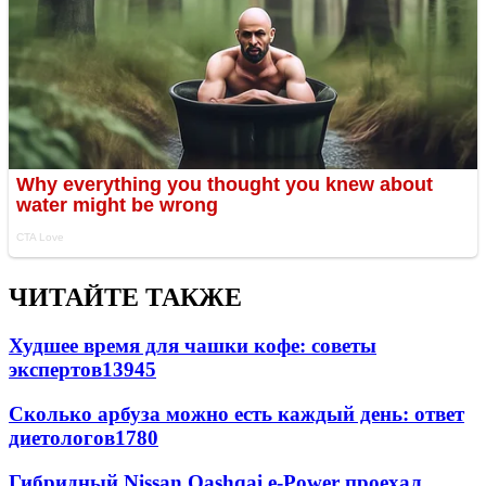
ЧИТАЙТЕ ТАКЖЕ
Худшее время для чашки кофе: советы
экспертов
13945
Сколько арбуза можно есть каждый день: ответ
диетологов
1780
Гибридный Nissan Qashqai e-Power проехал