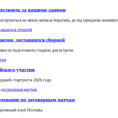
і полюють за нашими даними
гортається не менш запекла боротьба, де під прицілом опиняють
едов, доставшихся сборной
мости подготовить стадион для встречи.
йского участия
рцией стартуют в 2026 году.
едование по договорным матчам
портивный клуб Полтава.