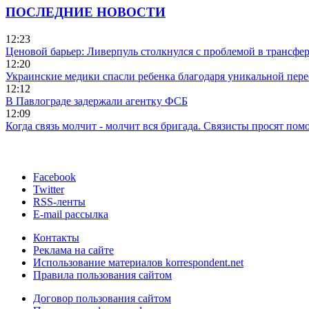
ПОСЛЕДНИЕ НОВОСТИ
12:23
Ценовой барьер: Ливерпуль столкнулся с проблемой в трансф
12:20
Украинские медики спасли ребенка благодаря уникальной пере
12:12
В Павлограде задержали агентку ФСБ
12:09
Когда связь молчит - молчит вся бригада. Связисты просят по
Facebook
Twitter
RSS-ленты
E-mail рассылка
Контакты
Реклама на сайте
Использование материалов korrespondent.net
Правила пользования сайтом
Договор пользования сайтом