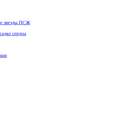
ере звезды ПСЖ
садке сердца
мощи