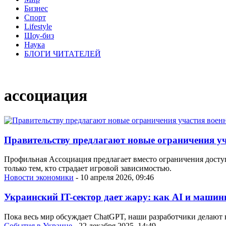
Бизнес
Спорт
Lifestyle
Шоу-биз
Наука
БЛОГИ ЧИТАТЕЛЕЙ
ассоциация
Правительству предлагают новые ограничения уч
Профильная Ассоциация предлагает вместо ограничения доступ
только тем, кто страдает игровой зависимостью.
Новости экономики
- 10 апреля 2026, 09:46
Украинский IT-сектор дает жару: как AI и маши
Пока весь мир обсуждает ChatGPT, наши разработчики делают ве
События в Украине
- 22 декабря 2025, 14:49