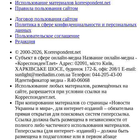
Использование материалов korrespondent.net
Правила пользования сайтом
Договор пользования сайтом
Политика в сфере конфиденциальности и персональных
данных
Пользовательское соглашение
Редакция
© 2000-2026, Korrespondent.net
Субъект в сфере онлайн-медиа Название онлайн-медиа -
«КореспонденТ.net» Адрес: 02091, місто Київ,
ХАРКІВСЬКЕ ШОСЕ, будинок 172-Б, офіс 208/1 E-mail:
sunlight@mediadim.com.ua
Телефон: 044-205-43-00
Идентификатор медиа - R40-06068
Использование любых материалов, размещённых на
сайте, разрешается при условии ссылки на
Корреспондент.net.
При копировании материалов со страницы «Новости
Украины и мира», для интернет-изданий – обязательна
прямая открытая для поисковых систем гиперссылка.
Ссылка должна быть размещена в независимости от
полного либо частичного использования материалов.
Гиперссылка (для интернет- изданий) – должна быть
размещена в подзаголовке или в первом абзаце