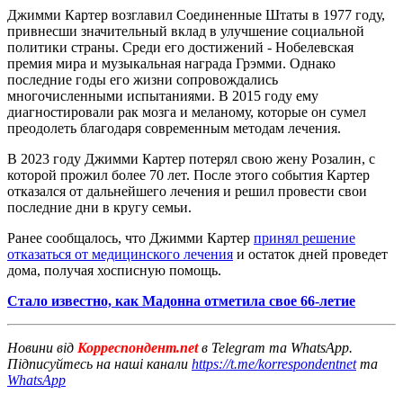
Джимми Картер возглавил Соединенные Штаты в 1977 году,
привнесши значительный вклад в улучшение социальной
политики страны. Среди его достижений - Нобелевская
премия мира и музыкальная награда Грэмми. Однако
последние годы его жизни сопровождались
многочисленными испытаниями. В 2015 году ему
диагностировали рак мозга и меланому, которые он сумел
преодолеть благодаря современным методам лечения.
В 2023 году Джимми Картер потерял свою жену Розалин, с
которой прожил более 70 лет. После этого события Картер
отказался от дальнейшего лечения и решил провести свои
последние дни в кругу семьи.
Ранее сообщалось, что Джимми Картер
принял решение
отказаться от медицинского лечения
и остаток дней проведет
дома, получая хосписную помощь.
Стало известно, как Мадонна отметила свое 66-летие
Новини від
Корреспондент.net
в Telegram та WhatsApp.
Підписуйтесь на наші канали
https://t.me/korrespondentnet
та
WhatsApp