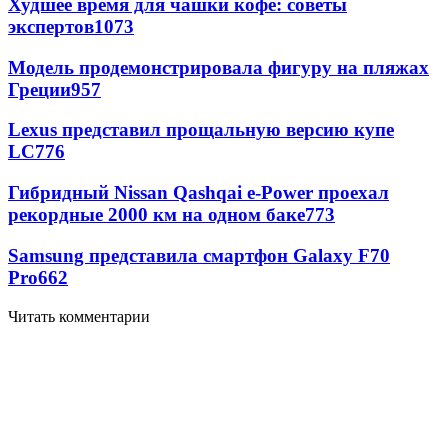
Худшее время для чашки кофе: советы
экспертов
1073
Модель продемонстрировала фигуру на пляжах
Греции
957
Lexus представил прощальную версию купе
LC
776
Гибридный Nissan Qashqai e-Power проехал
рекордные 2000 км на одном баке
773
Samsung представила смартфон Galaxy F70
Pro
662
Читать комментарии