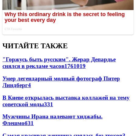
ЧИТАЙТЕ ТАКЖЕ
"Горжусь быть русским". Жерар Депардье
снялся в рекламе часов
176
10
19
Умер легендарный модный фотограф Питер
Линдберг
4
В Киеве открылась выставка коллажей на тему
советской моды
3
31
Мужчины Ирана надевают хиджабы.
Флешмоб
3
1
Самая красивая женщина снялась без трусов
3