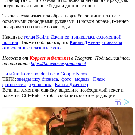
"стандартных" поз звезда использовала необычные ракурсы,
подчеркивая пышные бедра и длинные ноги.
Также звезда изменила образ, надев белое мини платье с
объемными свободными рукавами. В новом образе Дженнер
позировала на пляже возле воды.
Накануне
голая Кайли Дженнер прикрылась соломенной
шляпой
. Также сообщалось, что
Кайли Дженнер показала
откровенные пляжные фото
.
Новости от
Корреспондент.net
в Telegram. Подписывайтесь
на наш канал
https://t.me/korrespondentnet
Читайте Korrespondent.net в Google News
ТЕГИ:
звезды шоу-бизнеса
,
фото
,
модель
,
Пляж
,
фотосессия
,
купальник
,
Кайли Дженнер
Если вы заметили ошибку, выделите необходимый текст и
нажмите Ctrl+Enter, чтобы сообщить об этом редакции.