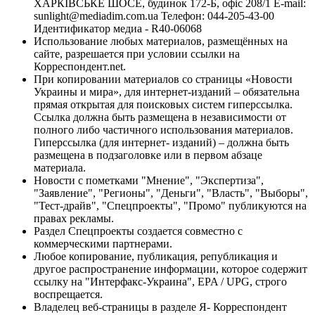
ХАРКІВСЬКЕ ШОСЕ, будинок 172-Б, офіс 208/1 E-mail:
sunlight@mediadim.com.ua
Телефон: 044-205-43-00
Идентификатор медиа - R40-06068
Использование любых материалов, размещённых на
сайте, разрешается при условии ссылки на
Корреспондент.net.
При копировании материалов со страницы «Новости
Украины и мира», для интернет-изданий – обязательна
прямая открытая для поисковых систем гиперссылка.
Ссылка должна быть размещена в независимости от
полного либо частичного использования материалов.
Гиперссылка (для интернет- изданий) – должна быть
размещена в подзаголовке или в первом абзаце
материала.
Новости с пометками "Мнение", "Экспертиза",
"Заявление", "Регионы", "Деньги", "Власть", "Выборы",
"Тест-драйв", "Спецпроекты", "Промо" публикуются на
правах рекламы.
Раздел Спецпроекты создается совместно с
коммерческими партнерами.
Любое копирование, публикация, републикация и
другое распространение информации, которое содержит
ссылку на "Интерфакс-Украина", EPA / UPG, строго
воспрещается.
Владелец веб-страницы в разделе Я- Корреспондент