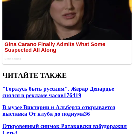
ЧИТАЙТЕ ТАКЖЕ
"Горжусь быть русским". Жерар Депардье
снялся в рекламе часов
176
4
19
В музее Виктории и Альберта открывается
выставка От клуба до подиума
3
6
Откровенный снимок Ратаковски взбудоражил
Сеть
3