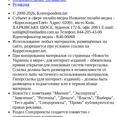
Редакция
© 2000-2026, Korrespondent.net
Субъект в сфере онлайн-медиа Название онлайн-медиа -
«КореспонденТ.net» Адрес: 02091, місто Київ,
ХАРКІВСЬКЕ ШОСЕ, будинок 172-Б, офіс 208/1 E-mail:
sunlight@mediadim.com.ua
Телефон: 044-205-43-00
Идентификатор медиа - R40-06068
Использование любых материалов, размещённых на
сайте, разрешается при условии ссылки на
Корреспондент.net.
При копировании материалов со страницы «Новости
Украины и мира», для интернет-изданий – обязательна
прямая открытая для поисковых систем гиперссылка.
Ссылка должна быть размещена в независимости от
полного либо частичного использования материалов.
Гиперссылка (для интернет- изданий) – должна быть
размещена в подзаголовке или в первом абзаце
материала.
Новости с пометками "Мнение", "Экспертиза",
"Заявление", "Регионы", "Деньги", "Власть", "Выборы",
"Тест-драйв", "Спецпроекты", "Промо" публикуются на
правах рекламы.
Раздел Спецпроекты создается совместно с
коммерческими партнерами.