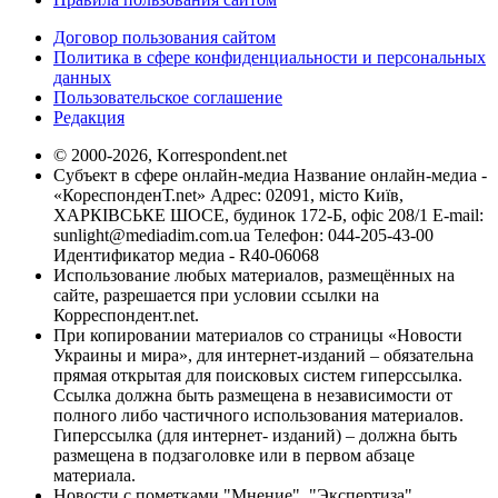
Договор пользования сайтом
Политика в сфере конфиденциальности и персональных
данных
Пользовательское соглашение
Редакция
© 2000-2026, Korrespondent.net
Субъект в сфере онлайн-медиа Название онлайн-медиа -
«КореспонденТ.net» Адрес: 02091, місто Київ,
ХАРКІВСЬКЕ ШОСЕ, будинок 172-Б, офіс 208/1 E-mail:
sunlight@mediadim.com.ua
Телефон: 044-205-43-00
Идентификатор медиа - R40-06068
Использование любых материалов, размещённых на
сайте, разрешается при условии ссылки на
Корреспондент.net.
При копировании материалов со страницы «Новости
Украины и мира», для интернет-изданий – обязательна
прямая открытая для поисковых систем гиперссылка.
Ссылка должна быть размещена в независимости от
полного либо частичного использования материалов.
Гиперссылка (для интернет- изданий) – должна быть
размещена в подзаголовке или в первом абзаце
материала.
Новости с пометками "Мнение", "Экспертиза",