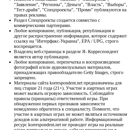
"Заявление", "Регионы", "Деньги", "Власть", "Выборы",
"Тест-драйв", "Спецпроекты", "Промо" публикуются на
правах рекламы.
Раздел Спецпроекты создается совместно с
коммерческими партнерами.
Любое копирование, публикация, републикация и
другое распространение информации, которое содержит
ссылку на "Интерфакс-Украина", EPA / UPG, строго
воспрещается.
Владелец веб-страницы в разделе Я- Корреспондент
является автор публикации.
Любое копирование, перепечатка и воспроизведение
фотографий и/или аудиовизуальных материалов,
принадлежащих правообладателю Getty Images, строго
запрещено.
Материалы сайта korrespondent.net предназначены для
лиц старше 21 года (21+). Участие в азартных играх
может вызвать игровую зависимость. Соблюдайте
правила (принципы) ответственной игры. При
обнаружении первых признаков зависимости
немедленно обратитесь к специалисту. Помните, что
участие в азартных играх не может являться источником
доходов или альтернативой работе. Информационный
ресурс korrespondent.net не проводит игры на реальные
и/или виртуальные деньги, сайт не принимает ни в