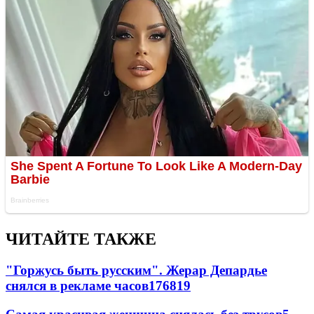
ЧИТАЙТЕ ТАКЖЕ
"Горжусь быть русским". Жерар Депардье
снялся в рекламе часов
176
8
19