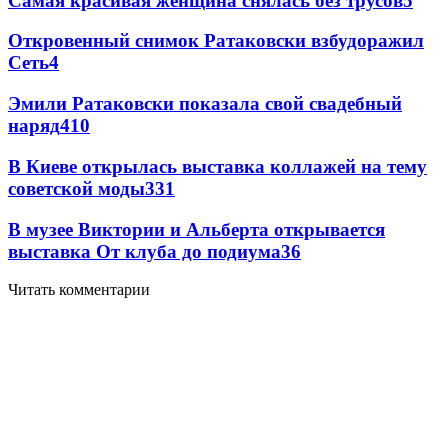
Самая красивая женщина снялась без трусов
5
Откровенный снимок Ратаковски взбудоражил
Сеть
4
Эмили Ратаковски показала свой свадебный
наряд
4
10
В Киеве открылась выставка коллажей на тему
советской моды
3
31
В музее Виктории и Альберта открывается
выставка От клуба до подиума
3
6
Читать комментарии