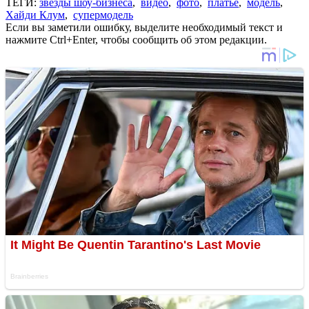
ТЕГИ:
звезды шоу-бизнеса
,
видео
,
фото
,
платье
,
модель
,
Хайди Клум
,
супермодель
Если вы заметили ошибку, выделите необходимый текст и
нажмите Ctrl+Enter, чтобы сообщить об этом редакции.