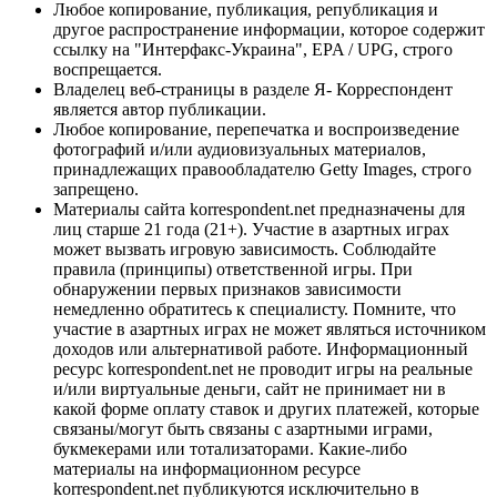
Любое копирование, публикация, републикация и
другое распространение информации, которое содержит
ссылку на "Интерфакс-Украина", EPA / UPG, строго
воспрещается.
Владелец веб-страницы в разделе Я- Корреспондент
является автор публикации.
Любое копирование, перепечатка и воспроизведение
фотографий и/или аудиовизуальных материалов,
принадлежащих правообладателю Getty Images, строго
запрещено.
Материалы сайта korrespondent.net предназначены для
лиц старше 21 года (21+). Участие в азартных играх
может вызвать игровую зависимость. Соблюдайте
правила (принципы) ответственной игры. При
обнаружении первых признаков зависимости
немедленно обратитесь к специалисту. Помните, что
участие в азартных играх не может являться источником
доходов или альтернативой работе. Информационный
ресурс korrespondent.net не проводит игры на реальные
и/или виртуальные деньги, сайт не принимает ни в
какой форме оплату ставок и других платежей, которые
связаны/могут быть связаны с азартными играми,
букмекерами или тотализаторами. Какие-либо
материалы на информационном ресурсе
korrespondent.net публикуются исключительно в