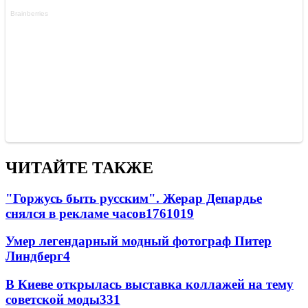
ЧИТАЙТЕ ТАКЖЕ
"Горжусь быть русским". Жерар Депардье
снялся в рекламе часов
176
10
19
Умер легендарный модный фотограф Питер
Линдберг
4
В Киеве открылась выставка коллажей на тему
советской моды
3
31