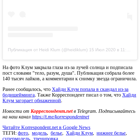
Публикация от Heidi Klum (@heidiklum)
15 Июл 2020 в 11:12 PDT
На фото Клум закрыла глаза из-за лучей солнца и подписала
пост словами "тело, разум, душа". Публикация собрала более
140 тысяч лайков, а комментарии к снимку звезда ограничила.
Ранее сообщалось, что
Хайди Клум попала в скандал из-за
бодишейминга
. Также Корреспондент писал о том, что
Хайди
Клум загорает обнаженной
.
Новости от
Корреспондент.net
в Telegram. Подписывайтесь
на наш канал
https://t.me/korrespondentnet
Читайте Korrespondent.net в Google News
ТЕГИ:
фото
,
модель
,
белье
,
Хайди Клум
,
нижнее белье
,
супермодель
,
тренировка