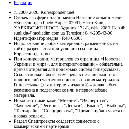
Редакция
© 2000-2026, Korrespondent.net
Субъект в сфере онлайн-медиа Название онлайн-медиа -
«КореспонденТ.net» Адрес: 02091, місто Київ,
ХАРКІВСЬКЕ ШОСЕ, будинок 172-Б, офіс 208/1 E-mail:
sunlight@mediadim.com.ua
Телефон: 044-205-43-00
Идентификатор медиа - R40-06068
Использование любых материалов, размещённых на
сайте, разрешается при условии ссылки на
Корреспондент.net.
При копировании материалов со страницы «Новости
Украины и мира», для интернет-изданий – обязательна
прямая открытая для поисковых систем гиперссылка.
Ссылка должна быть размещена в независимости от
полного либо частичного использования материалов.
Гиперссылка (для интернет- изданий) – должна быть
размещена в подзаголовке или в первом абзаце
материала.
Новости с пометками "Мнение", "Экспертиза",
"Заявление", "Регионы", "Деньги", "Власть", "Выборы",
"Тест-драйв", "Спецпроекты", "Промо" публикуются на
правах рекламы.
Раздел Спецпроекты создается совместно с
коммерческими партнерами.