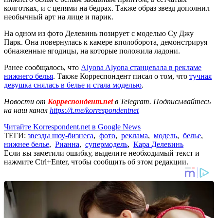
колготках, и с цепями на бедрах. Также образ звезд дополнил
необычный арт на лице и парик.
На одном из фото Делевинь позирует с моделью Су Джу
Парк. Она повернулась к камере вполоборота, демонстрируя
обнаженные ягодицы, на которые положила ладони.
Ранее сообщалось, что
Alyona Alyona станцевала в рекламе
нижнего белья
. Также Корреспондент писал о том, что
тучная
девушка снялась в белье и стала моделью
.
Новости от
Корреспондент.net
в Telegram. Подписывайтесь
на наш канал
https://t.me/korrespondentnet
Читайте Korrespondent.net в Google News
ТЕГИ:
звезды шоу-бизнеса
,
фото
,
реклама
,
модель
,
белье
,
нижнее белье
,
Рианна
,
супермодель
,
Кара Делевинь
Если вы заметили ошибку, выделите необходимый текст и
нажмите Ctrl+Enter, чтобы сообщить об этом редакции.