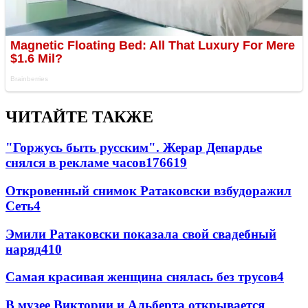
ЧИТАЙТЕ ТАКЖЕ
"Горжусь быть русским". Жерар Депардье
снялся в рекламе часов
176
6
19
Откровенный снимок Ратаковски взбудоражил
Сеть
4
Эмили Ратаковски показала свой свадебный
наряд
4
10
Самая красивая женщина снялась без трусов
4
В музее Виктории и Альберта открывается