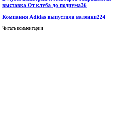
выставка От клуба до подиума
3
6
Компания Adidas выпустила валенки
2
24
Читать комментарии