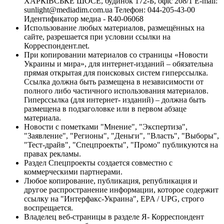
ХАРКІВСЬКЕ ШОСЕ, будинок 172-Б, офіс 208/1 E-mail:
sunlight@mediadim.com.ua
Телефон: 044-205-43-00
Идентификатор медиа - R40-06068
Использование любых материалов, размещённых на
сайте, разрешается при условии ссылки на
Корреспондент.net.
При копировании материалов со страницы «Новости
Украины и мира», для интернет-изданий – обязательна
прямая открытая для поисковых систем гиперссылка.
Ссылка должна быть размещена в независимости от
полного либо частичного использования материалов.
Гиперссылка (для интернет- изданий) – должна быть
размещена в подзаголовке или в первом абзаце
материала.
Новости с пометками "Мнение", "Экспертиза",
"Заявление", "Регионы", "Деньги", "Власть", "Выборы",
"Тест-драйв", "Спецпроекты", "Промо" публикуются на
правах рекламы.
Раздел Спецпроекты создается совместно с
коммерческими партнерами.
Любое копирование, публикация, републикация и
другое распространение информации, которое содержит
ссылку на "Интерфакс-Украина", EPA / UPG, строго
воспрещается.
Владелец веб-страницы в разделе Я- Корреспондент