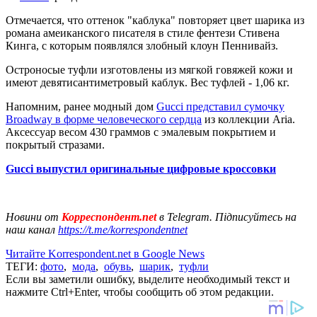
Отмечается, что оттенок "каблука" повторяет цвет шарика из
романа амеиканского писателя в стиле фентези Стивена
Кинга, с которым появлялся злобный клоун Пеннивайз.
Остроносые туфли изготовлены из мягкой говяжей кожи и
имеют девятисантиметровый каблук. Вес туфлей - 1,06 кг.
Напомним, ранее модный дом
Gucci представил сумочку
Broadway в форме человеческого сердца
из коллекции Aria.
Аксессуар весом 430 граммов с эмалевым покрытием и
покрытый стразами.
Gucci выпустил оригинальные цифровые кроссовки
Новини от
Корреспондент.net
в Telegram. Підписуйтесь на
наш канал
https://t.me/korrespondentnet
Читайте Korrespondent.net в Google News
ТЕГИ:
фото
,
мода
,
обувь
,
шарик
,
туфли
Если вы заметили ошибку, выделите необходимый текст и
нажмите Ctrl+Enter, чтобы сообщить об этом редакции.