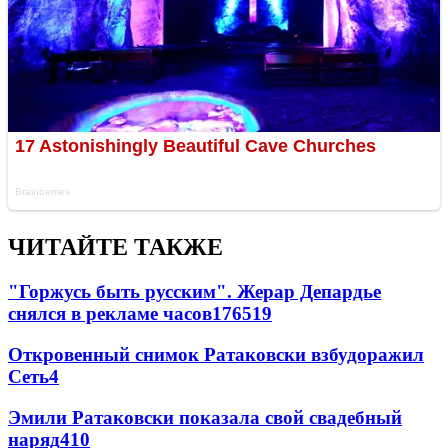
ЧИТАЙТЕ ТАКЖЕ
"Горжусь быть русским". Жерар Депардье
снялся в рекламе часов
176
5
19
Откровенный снимок Ратаковски взбудоражил
Сеть
4
Эмили Ратаковски показала свой свадебный
наряд
4
10