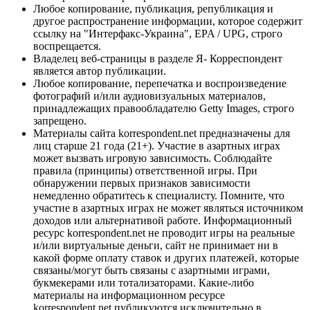
Любое копирование, публикация, републикация и
другое распространение информации, которое содержит
ссылку на "Интерфакс-Украина", EPA / UPG, строго
воспрещается.
Владелец веб-страницы в разделе Я- Корреспондент
является автор публикации.
Любое копирование, перепечатка и воспроизведение
фотографий и/или аудиовизуальных материалов,
принадлежащих правообладателю Getty Images, строго
запрещено.
Материалы сайта korrespondent.net предназначены для
лиц старше 21 года (21+). Участие в азартных играх
может вызвать игровую зависимость. Соблюдайте
правила (принципы) ответственной игры. При
обнаружении первых признаков зависимости
немедленно обратитесь к специалисту. Помните, что
участие в азартных играх не может являться источником
доходов или альтернативой работе. Информационный
ресурс korrespondent.net не проводит игры на реальные
и/или виртуальные деньги, сайт не принимает ни в
какой форме оплату ставок и других платежей, которые
связаны/могут быть связаны с азартными играми,
букмекерами или тотализаторами. Какие-либо
материалы на информационном ресурсе
korrespondent.net публикуются исключительно в