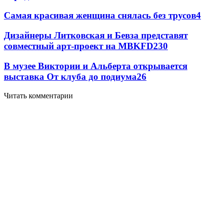
Самая красивая женщина снялась без трусов
4
Дизайнеры Литковская и Бевза представят
совместный арт-проект на MBKFD
2
30
В музее Виктории и Альберта открывается
выставка От клуба до подиума
2
6
Читать комментарии