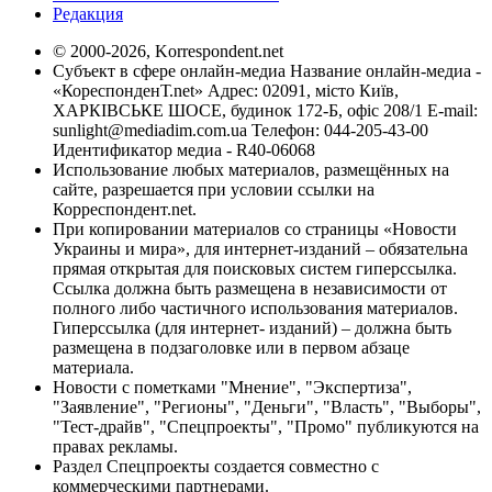
Редакция
© 2000-2026, Korrespondent.net
Субъект в сфере онлайн-медиа Название онлайн-медиа -
«КореспонденТ.net» Адрес: 02091, місто Київ,
ХАРКІВСЬКЕ ШОСЕ, будинок 172-Б, офіс 208/1 E-mail:
sunlight@mediadim.com.ua
Телефон: 044-205-43-00
Идентификатор медиа - R40-06068
Использование любых материалов, размещённых на
сайте, разрешается при условии ссылки на
Корреспондент.net.
При копировании материалов со страницы «Новости
Украины и мира», для интернет-изданий – обязательна
прямая открытая для поисковых систем гиперссылка.
Ссылка должна быть размещена в независимости от
полного либо частичного использования материалов.
Гиперссылка (для интернет- изданий) – должна быть
размещена в подзаголовке или в первом абзаце
материала.
Новости с пометками "Мнение", "Экспертиза",
"Заявление", "Регионы", "Деньги", "Власть", "Выборы",
"Тест-драйв", "Спецпроекты", "Промо" публикуются на
правах рекламы.
Раздел Спецпроекты создается совместно с
коммерческими партнерами.