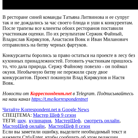
В ресторане синей команды Татьяна Литвинова и ее супруг
так и не дождались за час своего блюда и уши к конкурентам.
После трапезы все клиенты обоих ресторанов поставили
участникам оценки. По их результатам Сержик Файный,
Владислав Кирякулов, Анастасия Вовк и Иван Миланович
отправились на битву черных фартуков.
Конкурсанты боролись за право остаться на проекте в лесу без
кухонных принадлежностей. Готовить участникам пришлось
то, что дала природа. Сержу Файному повезло - он поймал
окуня. Необычную битву не пережили сразу двое
конкурсантов. Проект покинули Влад Кирякулов и Настя
Вовк.
Новости от
Корреспондент.net
в Telegram. Подписывайтесь
на наш канал
https://t.me/korrespondentnet
Читайте Korrespondent.net в Google News
СПЕЦТЕМА:
Мастер Шеф 9 сезон
ТЕГИ:
шоу
,
кулинария
,
МастерШеф
,
смотреть онлайн
,
МастерШеф онлайн
,
МастерШеф 8 сезон
Если вы заметили ошибку, выделите необходимый текст и
нажмите Ctrl+Enter, чтобы сообщить об этом редакции.