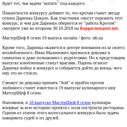
будет тот, чья задача "копать" под каждого.
Пикантности конкурсу добавит то, что кротам станет звезда
сезона Даринка Цокало. Как участники смогут пережить этот
конкурс, и чем для Даринки обернется ее "работа Кротом"
смотрите уже во вторник 30.10.2018 на
Корреспондент.net.
МастерШеф 8 сезон 19 выпуск онлайн / фото: stb.ua
Кроме того, Даринка окажется в центре внимания из-за своего
возлюбленного. Иван Малинович признался девушке в
симпатии и даже познакомил с родителями. Но в предстоящем
выпуске влюбленные станут врагами. Парень огласит
Даринке войну в конкурсе и собирается дойти до конца, чего
ему это не стоило.
Сможет ли девушка принять "бой" и пройти против
любимого станет известно в 19 выпуске кулинарного шоу
МатсерШеф 8 сезон.
Напомним, в
18 выпуске МастерШеф 8 сезон
кулинары
впервые за всю историю проекта с ноля построили рестораны.
Одним из этапов этого колоссального конкурса была задача
накормить судей и их друзей.