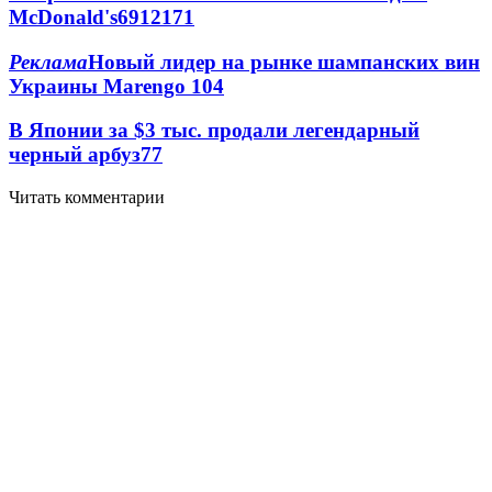
McDonald's
69
12
171
Реклама
Новый лидер на рынке шампанских вин
Украины Marengo
10
4
В Японии за $3 тыс. продали легендарный
черный арбуз
7
7
Читать комментарии