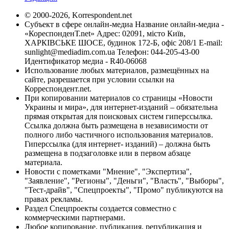
© 2000-2026, Korrespondent.net
Субъект в сфере онлайн-медиа Название онлайн-медиа -
«КореспонденТ.net» Адрес: 02091, місто Київ,
ХАРКІВСЬКЕ ШОСЕ, будинок 172-Б, офіс 208/1 E-mail:
sunlight@mediadim.com.ua
Телефон: 044-205-43-00
Идентификатор медиа - R40-06068
Использование любых материалов, размещённых на
сайте, разрешается при условии ссылки на
Корреспондент.net.
При копировании материалов со страницы «Новости
Украины и мира», для интернет-изданий – обязательна
прямая открытая для поисковых систем гиперссылка.
Ссылка должна быть размещена в независимости от
полного либо частичного использования материалов.
Гиперссылка (для интернет- изданий) – должна быть
размещена в подзаголовке или в первом абзаце
материала.
Новости с пометками "Мнение", "Экспертиза",
"Заявление", "Регионы", "Деньги", "Власть", "Выборы",
"Тест-драйв", "Спецпроекты", "Промо" публикуются на
правах рекламы.
Раздел Спецпроекты создается совместно с
коммерческими партнерами.
Любое копирование, публикация, републикация и