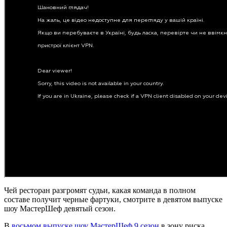
Чей ресторан разгромят судьи, какая команда в полном
составе получит черные фартуки, смотрите в девятом выпуске
шоу МастерШеф девятый сезон.
В
восьмом выпуске шоу МастерШеф 9 сезон
в зону риска