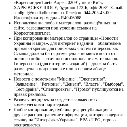
«КореспонденТ.net» Адрес: 02091, місто Київ,
ХАРКІВСЬКЕ ШОСЕ, будинок 172-Б, офіс 208/1 E-mail:
sunlight@mediadim.com.ua
Телефон: 044-205-43-00
Идентификатор медиа - R40-06068
Использование любых материалов, размещённых на
сайте, разрешается при условии ссылки на
Корреспондент.net.
При копировании материалов со страницы «Новости
Украины и мира», для интернет-изданий – обязательна
прямая открытая для поисковых систем гиперссылка.
Ссылка должна быть размещена в независимости от
полного либо частичного использования материалов.
Гиперссылка (для интернет- изданий) – должна быть
размещена в подзаголовке или в первом абзаце
материала.
Новости с пометками "Мнение", "Экспертиза",
"Заявление", "Регионы", "Деньги", "Власть", "Выборы",
"Тест-драйв", "Спецпроекты", "Промо" публикуются на
правах рекламы.
Раздел Спецпроекты создается совместно с
коммерческими партнерами.
Любое копирование, публикация, републикация и
другое распространение информации, которое содержит
ссылку на "Интерфакс-Украина", EPA / UPG, строго
воспрещается.