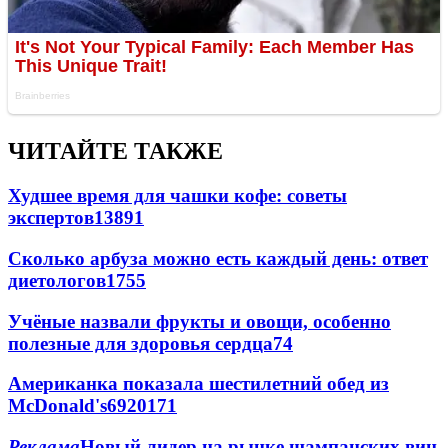
ЧИТАЙТЕ ТАКЖЕ
Худшее время для чашки кофе: советы
экспертов
13891
Сколько арбуза можно есть каждый день: ответ
диетологов
1755
Учёные назвали фрукты и овощи, особенно
полезные для здоровья сердца
74
Американка показала шестилетний обед из
McDonald's
69
20
171
Реклама
Новый лидер на рынке шампанских вин