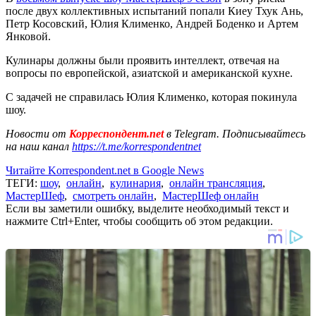
после двух коллективных испытаний попали Киеу Тхук Ань,
Петр Косовский, Юлия Клименко, Андрей Боденко и Артем
Янковой.
Кулинары должны были проявить интеллект, отвечая на
вопросы по европейской, азиатской и американской кухне.
С задачей не справилась Юлия Клименко, которая покинула
шоу.
Новости от
Корреспондент.net
в Telegram. Подписывайтесь
на наш канал
https://t.me/korrespondentnet
Читайте Korrespondent.net в Google News
ТЕГИ:
шоу
,
онлайн
,
кулинария
,
онлайн трансляция
,
МастерШеф
,
смотреть онлайн
,
МастерШеф онлайн
Если вы заметили ошибку, выделите необходимый текст и
нажмите Ctrl+Enter, чтобы сообщить об этом редакции.