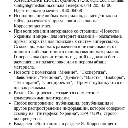
ХАРКІВСЬКЕ ШОСЕ, будинок 172-Б, офіс 208/1 E-mail:
sunlight@mediadim.com.ua
Телефон: 044-205-43-00
Идентификатор медиа - R40-06068
Использование любых материалов, размещённых на
сайте, разрешается при условии ссылки на
Корреспондент.net.
При копировании материалов со страницы «Новости
Украины и мира», для интернет-изданий – обязательна
прямая открытая для поисковых систем гиперссылка.
Ссылка должна быть размещена в независимости от
полного либо частичного использования материалов.
Гиперссылка (для интернет- изданий) – должна быть
размещена в подзаголовке или в первом абзаце
материала.
Новости с пометками "Мнение", "Экспертиза",
"Заявление", "Регионы", "Деньги", "Власть", "Выборы",
"Тест-драйв", "Спецпроекты", "Промо" публикуются на
правах рекламы.
Раздел Спецпроекты создается совместно с
коммерческими партнерами.
Любое копирование, публикация, републикация и
другое распространение информации, которое содержит
ссылку на "Интерфакс-Украина", EPA / UPG, строго
воспрещается.
Владелец веб-страницы в разделе Я- Корреспондент