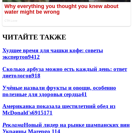
ЧИТАЙТЕ ТАКЖЕ
Худшее время для чашки кофе: советы
экспертов
9412
Сколько арбуза можно есть каждый день: ответ
диетологов
918
Учёные назвали фрукты и овощи, особенно
полезные для здоровья сердца
41
Американка показала шестилетний обед из
McDonald's
69
15
171
Реклама
Новый лидер на рынке шампанских вин
Украины Marengo
11
4