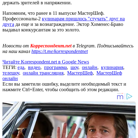
держать зрителей в напряжении.
Напомним, что ранее в 11 выпуске МастерШеф.
Профессионалы-2
кулинарам пришлось "стучать" друг на
друга
да еще и за вознаграждение. Эктор Хименес-Браво
выдавал конкурсантам за это золото.
Новости от
Корреспондент.net
в Telegram. Подписывайтесь
на наш канал
https://t.me/korrespondentnet
Читайте Korrespondent.net в Google News
ТЕГИ:
еда
,
видео
,
программа
,
шоу
,
онлайн
,
кулинария
,
телешоу
,
онлайн трансляция
,
МастерШеф
,
МастерШеф
онлайн
Если вы заметили ошибку, выделите необходимый текст и
нажмите Ctrl+Enter, чтобы сообщить об этом редакции.