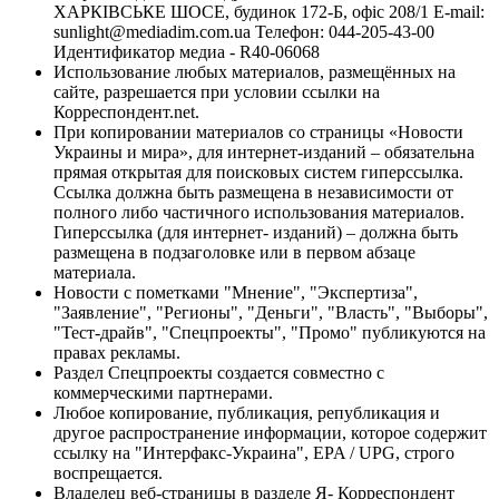
ХАРКІВСЬКЕ ШОСЕ, будинок 172-Б, офіс 208/1 E-mail:
sunlight@mediadim.com.ua
Телефон: 044-205-43-00
Идентификатор медиа - R40-06068
Использование любых материалов, размещённых на
сайте, разрешается при условии ссылки на
Корреспондент.net.
При копировании материалов со страницы «Новости
Украины и мира», для интернет-изданий – обязательна
прямая открытая для поисковых систем гиперссылка.
Ссылка должна быть размещена в независимости от
полного либо частичного использования материалов.
Гиперссылка (для интернет- изданий) – должна быть
размещена в подзаголовке или в первом абзаце
материала.
Новости с пометками "Мнение", "Экспертиза",
"Заявление", "Регионы", "Деньги", "Власть", "Выборы",
"Тест-драйв", "Спецпроекты", "Промо" публикуются на
правах рекламы.
Раздел Спецпроекты создается совместно с
коммерческими партнерами.
Любое копирование, публикация, републикация и
другое распространение информации, которое содержит
ссылку на "Интерфакс-Украина", EPA / UPG, строго
воспрещается.
Владелец веб-страницы в разделе Я- Корреспондент