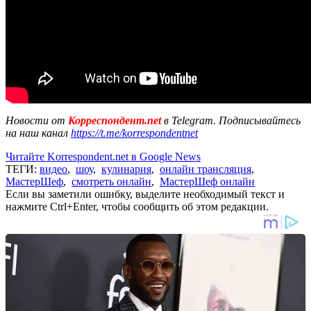
Новости от
Корреспондент.net
в Telegram. Подписывайтесь
на наш канал
https://t.me/korrespondentnet
Читайте Korrespondent.net в Google News
ТЕГИ:
видео
,
шоу
,
кулинария
,
онлайн трансляция
,
МастерШеф
,
смотреть онлайн
,
МастерШеф онлайн
Если вы заметили ошибку, выделите необходимый текст и
нажмите Ctrl+Enter, чтобы сообщить об этом редакции.