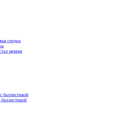
вья сердца
ны
 стал мемом
с баллистикой