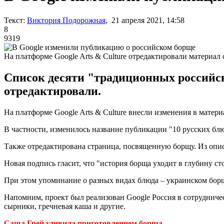
Текст:
Виктория Подорожная
, 21 апреля 2021, 14:58
8
9319
На платформе Google Arts & Culture отредактировали материал
Список десяти "традиционных российски
отредактировали.
На платформе Google Arts & Culture внесли изменения в матер
В частности, изменилось название публикации "10 русских блю
Также отредактирована страница, посвященную борщу. Из описа
Новая подпись гласит, что "история борща уходит в глубину с
При этом упоминание о разных видах блюда – украинском борщ
Напомним, проект был реализован Google Россия в сотруднич
сырники, гречневая каша и другие.
Саша Грей удивила приготовлением борща