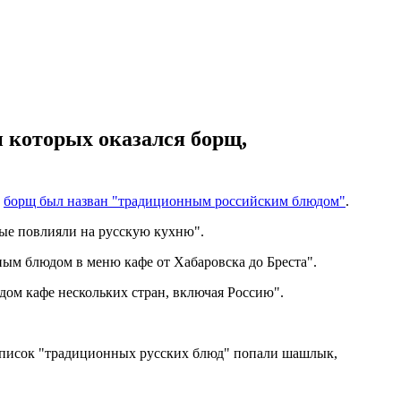
и которых оказался борщ,
м
борщ был назван "традиционным российским блюдом"
.
рые повлияли на русскую кухню".
ным блюдом в меню кафе от Хабаровска до Бреста".
юдом кафе нескольких стран, включая Россию".
 список "традиционных русских блюд" попали шашлык,