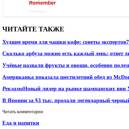
ЧИТАЙТЕ ТАКЖЕ
Худшее время для чашки кофе: советы экспертов
7
Сколько арбуза можно есть каждый день: ответ д
Учёные назвали фрукты и овощи, особенно полез
Американка показала шестилетний обед из McDon
Реклама
Новый лидер на рынке шампанских вин
В Японии за $3 тыс. продали легендарный черны
Читать комментарии
Еда и напитки