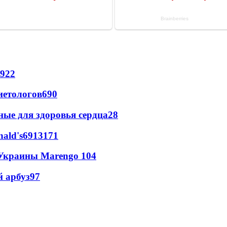
922
иетологов
690
ные для здоровья сердца
28
ald's
69
13
171
 Украины Marengo
10
4
й арбуз
9
7