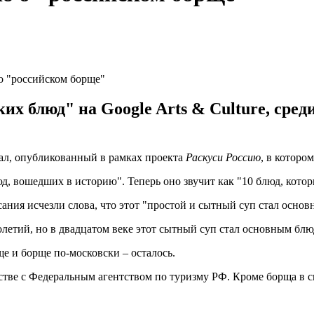
 о "российском борще"
х блюд" на Google Arts & Culture, сред
иал, опубликованный в рамках проекта
Раскуси Россию
, в которо
д, вошедших в историю". Теперь оно звучит как "10 блюд, кото
ния исчезли слова, что этот "простой и сытный суп стал основ
толетий, но в двадцатом веке этот сытный суп стал основным бл
е и борще по-московски – осталось.
естве с Федеральным агентством по туризму РФ. Кроме борща в