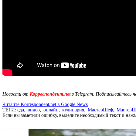
Новости от
Корреспондент.net
в Telegram. Подписывайтесь н
Читайте Korrespondent.net в Google News
ТЕГИ:
еда
,
видео
,
онлайн
,
кулинария
,
МастерШеф
,
МастерШ
Если вы заметили ошибку, выделите необходимый текст и нажми