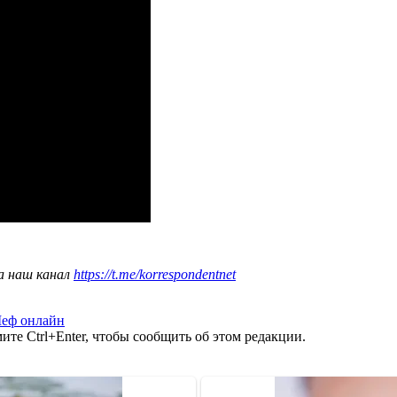
а наш канал
https://t.me/korrespondentnet
еф онлайн
те Ctrl+Enter, чтобы сообщить об этом редакции.