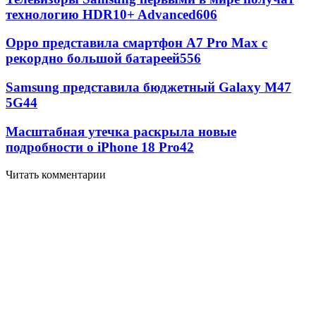
технологию HDR10+ Advanced
606
Oppo представила смартфон A7 Pro Max с
рекордно большой батареей
556
Samsung представила бюджетный Galaxy M47
5G
44
Масштабная утечка раскрыла новые
подробности о iPhone 18 Pro
42
Читать комментарии