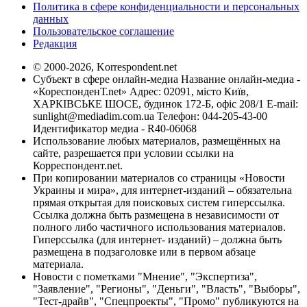
Политика в сфере конфиденциальности и персональных
данных
Пользовательское соглашение
Редакция
© 2000-2026, Korrespondent.net
Субъект в сфере онлайн-медиа Название онлайн-медиа -
«КореспонденТ.net» Адрес: 02091, місто Київ,
ХАРКІВСЬКЕ ШОСЕ, будинок 172-Б, офіс 208/1 E-mail:
sunlight@mediadim.com.ua
Телефон: 044-205-43-00
Идентификатор медиа - R40-06068
Использование любых материалов, размещённых на
сайте, разрешается при условии ссылки на
Корреспондент.net.
При копировании материалов со страницы «Новости
Украины и мира», для интернет-изданий – обязательна
прямая открытая для поисковых систем гиперссылка.
Ссылка должна быть размещена в независимости от
полного либо частичного использования материалов.
Гиперссылка (для интернет- изданий) – должна быть
размещена в подзаголовке или в первом абзаце
материала.
Новости с пометками "Мнение", "Экспертиза",
"Заявление", "Регионы", "Деньги", "Власть", "Выборы",
"Тест-драйв", "Спецпроекты", "Промо" публикуются на