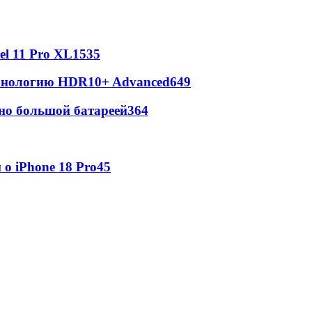
l 11 Pro XL
1535
ехнологию HDR10+ Advanced
649
но большой батареей
364
о iPhone 18 Pro
45