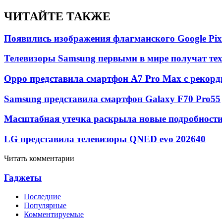
ЧИТАЙТЕ ТАКЖЕ
Появились изображения флагманского Google Pixe
Телевизоры Samsung первыми в мире получат т
Oppo представила смартфон A7 Pro Max с рекорд
Samsung представила смартфон Galaxy F70 Pro
55
Масштабная утечка раскрыла новые подробности 
LG представила телевизоры QNED evo 2026
40
Читать комментарии
Гаджеты
Последние
Популярные
Комментируемые