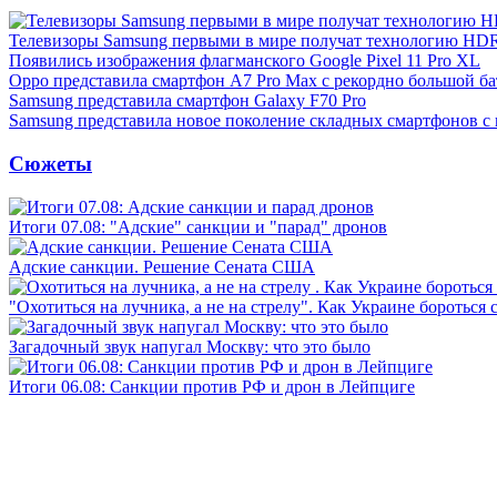
Телевизоры Samsung первыми в мире получат технологию HD
Появились изображения флагманского Google Pixel 11 Pro XL
Oppo представила смартфон A7 Pro Max с рекордно большой ба
Samsung представила смартфон Galaxy F70 Pro
Samsung представила новое поколение складных смартфонов с
Сюжеты
Итоги 07.08: "Адские" санкции и "парад" дронов
Адские санкции. Решение Сената США
"Охотиться на лучника, а не на стрелу". Как Украине бороться 
Загадочный звук напугал Москву: что это было
Итоги 06.08: Санкции против РФ и дрон в Лейпциге