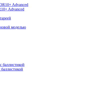
R10+ Advanced
тареей
 новой моделью
с баллистикой