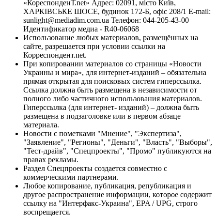
«КореспонденТ.net» Адрес: 02091, місто Київ,
ХАРКІВСЬКЕ ШОСЕ, будинок 172-Б, офіс 208/1 E-mail:
sunlight@mediadim.com.ua
Телефон: 044-205-43-00
Идентификатор медиа - R40-06068
Использование любых материалов, размещённых на
сайте, разрешается при условии ссылки на
Корреспондент.net.
При копировании материалов со страницы «Новости
Украины и мира», для интернет-изданий – обязательна
прямая открытая для поисковых систем гиперссылка.
Ссылка должна быть размещена в независимости от
полного либо частичного использования материалов.
Гиперссылка (для интернет- изданий) – должна быть
размещена в подзаголовке или в первом абзаце
материала.
Новости с пометками "Мнение", "Экспертиза",
"Заявление", "Регионы", "Деньги", "Власть", "Выборы",
"Тест-драйв", "Спецпроекты", "Промо" публикуются на
правах рекламы.
Раздел Спецпроекты создается совместно с
коммерческими партнерами.
Любое копирование, публикация, републикация и
другое распространение информации, которое содержит
ссылку на "Интерфакс-Украина", EPA / UPG, строго
воспрещается.