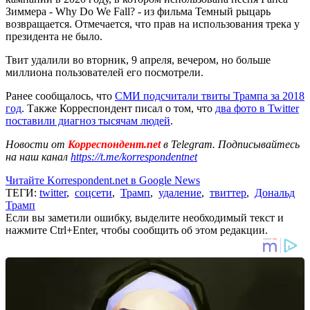
Зиммера - Why Do We Fall? - из фильма Темный рыцарь
возвращается. Отмечается, что прав на использования трека у
президента не было.
Твит удалили во вторник, 9 апреля, вечером, но больше
миллиона пользователей его посмотрели.
Ранее сообщалось, что
СМИ подсчитали твиты Трампа за 2018
год
. Также Корреспондент писал о том, что
два фото в Twitter
поставили диагноз тысячам людей
.
Новости от
Корреспондент.net
в Telegram. Подписывайтесь
на наш канал
https://t.me/korrespondentnet
Читайте Korrespondent.net в Google News
ТЕГИ:
twitter
,
соцсети
,
Трамп
,
удаление
,
твиттер
,
Дональд
Трамп
Если вы заметили ошибку, выделите необходимый текст и
нажмите Ctrl+Enter, чтобы сообщить об этом редакции.