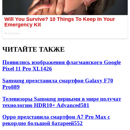
ЧИТАЙТЕ ТАКЖЕ
Появились изображения флагманского Google
Pixel 11 Pro XL
1426
Samsung представила смартфон Galaxy F70
Pro
889
Телевизоры Samsung первыми в мире получат
технологию HDR10+ Advanced
581
Oppo представила смартфон A7 Pro Max с
рекордно большой батареей
552