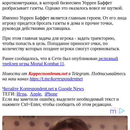
короткометражки, в которой бизнесмен Уоррен Баффет
разбрасывает газеты. Однако это оказалось вовсе не шуткой.
Именно Уоррен Баффет является главным героем. От его лица
игроку придется бросать газеты в дома и прочие точки,
руководя действиями доставщика.
При этом главная задача для игрока - задать траекторию,
чтобы попасть в цель. Попадание приносит очки, по
количеству которых позднее игроки смогут соревноваться.
Ранее сообщалось, что в Сети был опубликован
релизный
трейлер игры Mortal Kombat 11
.
Новости от
Корреспондент.net
в Telegram. Подписывайтесь
на наш канал
https://t.me/korrespondentnet
Читайте Korrespondent.net в Google News
ТЕГИ:
Игра
,
Apple
,
iPhone
Если вы заметили ошибку, выделите необходимый текст и
нажмите Ctrl+Enter, чтобы сообщить об этом редакции.