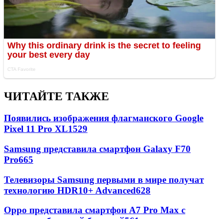
ЧИТАЙТЕ ТАКЖЕ
Появились изображения флагманского Google
Pixel 11 Pro XL
1529
Samsung представила смартфон Galaxy F70
Pro
665
Телевизоры Samsung первыми в мире получат
технологию HDR10+ Advanced
628
Oppo представила смартфон A7 Pro Max с