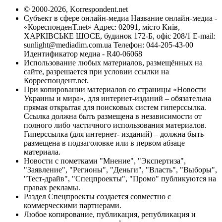
© 2000-2026, Korrespondent.net
Субъект в сфере онлайн-медиа Название онлайн-медиа -
«КореспонденТ.net» Адрес: 02091, місто Київ,
ХАРКІВСЬКЕ ШОСЕ, будинок 172-Б, офіс 208/1 E-mail:
sunlight@mediadim.com.ua
Телефон: 044-205-43-00
Идентификатор медиа - R40-06068
Использование любых материалов, размещённых на
сайте, разрешается при условии ссылки на
Корреспондент.net.
При копировании материалов со страницы «Новости
Украины и мира», для интернет-изданий – обязательна
прямая открытая для поисковых систем гиперссылка.
Ссылка должна быть размещена в независимости от
полного либо частичного использования материалов.
Гиперссылка (для интернет- изданий) – должна быть
размещена в подзаголовке или в первом абзаце
материала.
Новости с пометками "Мнение", "Экспертиза",
"Заявление", "Регионы", "Деньги", "Власть", "Выборы",
"Тест-драйв", "Спецпроекты", "Промо" публикуются на
правах рекламы.
Раздел Спецпроекты создается совместно с
коммерческими партнерами.
Любое копирование, публикация, републикация и