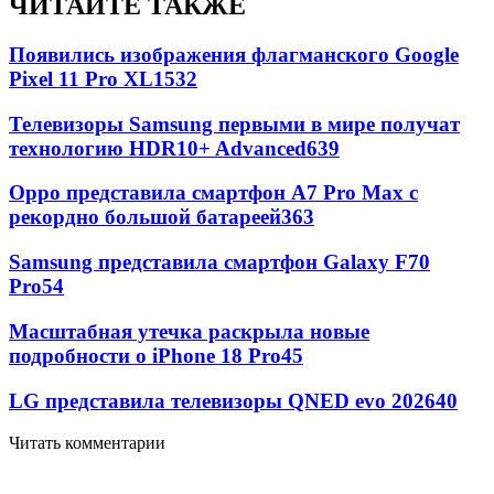
ЧИТАЙТЕ ТАКЖЕ
Появились изображения флагманского Google
Pixel 11 Pro XL
1532
Телевизоры Samsung первыми в мире получат
технологию HDR10+ Advanced
639
Oppo представила смартфон A7 Pro Max с
рекордно большой батареей
363
Samsung представила смартфон Galaxy F70
Pro
54
Масштабная утечка раскрыла новые
подробности о iPhone 18 Pro
45
LG представила телевизоры QNED evo 2026
40
Читать комментарии