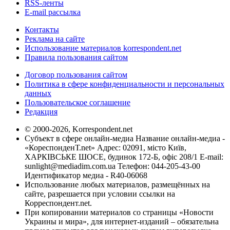
RSS-ленты
E-mail рассылка
Контакты
Реклама на сайте
Использование материалов korrespondent.net
Правила пользования сайтом
Договор пользования сайтом
Политика в сфере конфиденциальности и персональных
данных
Пользовательское соглашение
Редакция
© 2000-2026, Korrespondent.net
Субъект в сфере онлайн-медиа Название онлайн-медиа -
«КореспонденТ.net» Адрес: 02091, місто Київ,
ХАРКІВСЬКЕ ШОСЕ, будинок 172-Б, офіс 208/1 E-mail:
sunlight@mediadim.com.ua
Телефон: 044-205-43-00
Идентификатор медиа - R40-06068
Использование любых материалов, размещённых на
сайте, разрешается при условии ссылки на
Корреспондент.net.
При копировании материалов со страницы «Новости
Украины и мира», для интернет-изданий – обязательна