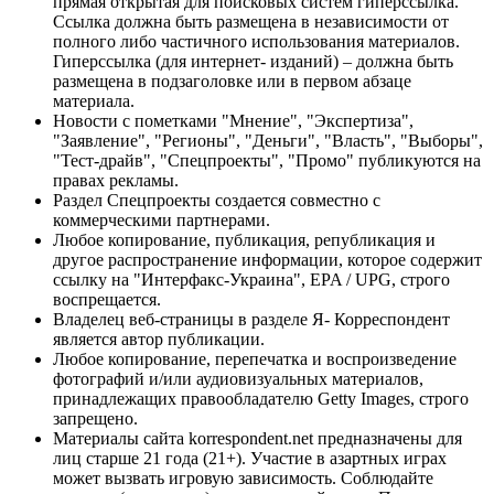
прямая открытая для поисковых систем гиперссылка.
Ссылка должна быть размещена в независимости от
полного либо частичного использования материалов.
Гиперссылка (для интернет- изданий) – должна быть
размещена в подзаголовке или в первом абзаце
материала.
Новости с пометками "Мнение", "Экспертиза",
"Заявление", "Регионы", "Деньги", "Власть", "Выборы",
"Тест-драйв", "Спецпроекты", "Промо" публикуются на
правах рекламы.
Раздел Спецпроекты создается совместно с
коммерческими партнерами.
Любое копирование, публикация, републикация и
другое распространение информации, которое содержит
ссылку на "Интерфакс-Украина", EPA / UPG, строго
воспрещается.
Владелец веб-страницы в разделе Я- Корреспондент
является автор публикации.
Любое копирование, перепечатка и воспроизведение
фотографий и/или аудиовизуальных материалов,
принадлежащих правообладателю Getty Images, строго
запрещено.
Материалы сайта korrespondent.net предназначены для
лиц старше 21 года (21+). Участие в азартных играх
может вызвать игровую зависимость. Соблюдайте