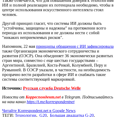
Также отмечается, что для повышения доверия к технологиям
ИИ и полной реализации их потенциала необходимо, чтобы в
центре использования искусственного интеллекта стоял
человек.
Другой принцип гласит, что системы ИИ должны быть
"устойчивы, защищены и надежны" на протяжении всего
периода их использования и не должны нести с собой
"никаких неприемлемых рисков".
Напомним, 22 мая
принципы обращения с ИИ зафиксировала
также Организация экономического сотрудничества и
развития (ОЭСР). Она объединяет 36 экономически развитых
стран мира, совместно с еще шестью государствами –
Аргентиной, Бразилией, Коста-Рикой, Колумбией, Перу и
Румынией. В ОЭСР указали, в частности, на необходимость
прозрачно вести разработки в сфере ИИ и снабжать такие
системы соответствующей маркировкой.
Источник:
Русская служба Deutsche Welle
Новости от
Корреспондент.net
в Telegram. Подписывайтесь
на наш канал
https://t.me/korrespondentnet
Читайте Korrespondent.net в Google News
ТЕГИ:
Технологии
,
G20
,
Большая двадцатка G-20
,