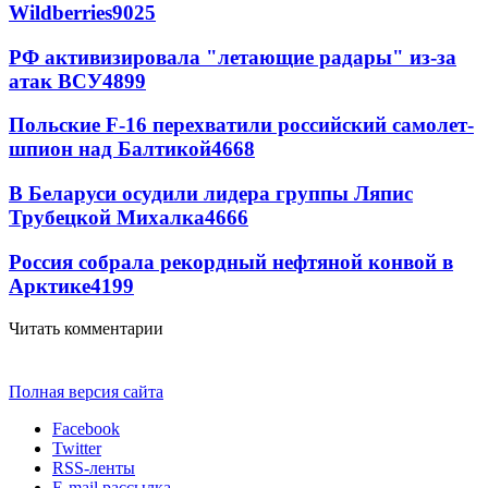
Wildberries
9025
РФ активизировала "летающие радары" из-за
атак ВСУ
4899
Польские F-16 перехватили российский самолет-
шпион над Балтикой
4668
В Беларуси осудили лидера группы Ляпис
Трубецкой Михалка
4666
Россия собрала рекордный нефтяной конвой в
Арктике
4199
Читать комментарии
Полная версия сайта
Facebook
Twitter
RSS-ленты
E-mail рассылка