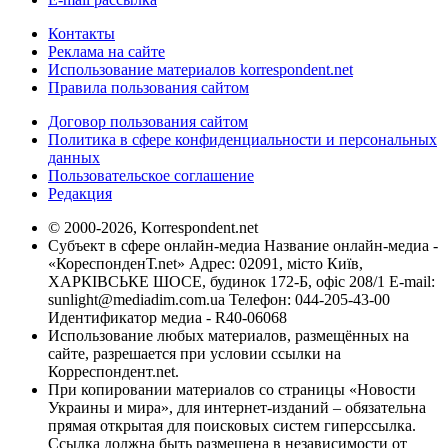
Контакты
Реклама на сайте
Использование материалов korrespondent.net
Правила пользования сайтом
Договор пользования сайтом
Политика в сфере конфиденциальности и персональных
данных
Пользовательское соглашение
Редакция
© 2000-2026, Korrespondent.net
Субъект в сфере онлайн-медиа Название онлайн-медиа -
«КореспонденТ.net» Адрес: 02091, місто Київ,
ХАРКІВСЬКЕ ШОСЕ, будинок 172-Б, офіс 208/1 E-mail:
sunlight@mediadim.com.ua
Телефон: 044-205-43-00
Идентификатор медиа - R40-06068
Использование любых материалов, размещённых на
сайте, разрешается при условии ссылки на
Корреспондент.net.
При копировании материалов со страницы «Новости
Украины и мира», для интернет-изданий – обязательна
прямая открытая для поисковых систем гиперссылка.
Ссылка должна быть размещена в независимости от