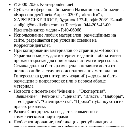
© 2000-2026, Korrespondent.net
Субъект в сфере онлайн-медиа Название онлайн-медиа -
«КореспонденТ.net» Адрес: 02091, місто Київ,
ХАРКІВСЬКЕ ШОСЕ, будинок 172-Б, офіс 208/1 E-mail:
sunlight@mediadim.com.ua
Телефон: 044-205-43-00
Идентификатор медиа - R40-06068
Использование любых материалов, размещённых на
сайте, разрешается при условии ссылки на
Корреспондент.net.
При копировании материалов со страницы «Новости
Украины и мира», для интернет-изданий – обязательна
прямая открытая для поисковых систем гиперссылка.
Ссылка должна быть размещена в независимости от
полного либо частичного использования материалов.
Гиперссылка (для интернет- изданий) – должна быть
размещена в подзаголовке или в первом абзаце
материала.
Новости с пометками "Мнение", "Экспертиза",
"Заявление", "Регионы", "Деньги", "Власть", "Выборы",
"Тест-драйв", "Спецпроекты", "Промо" публикуются на
правах рекламы.
Раздел Спецпроекты создается совместно с
коммерческими партнерами.
Любое копирование, публикация, републикация и
другое распространение информации, которое содержит