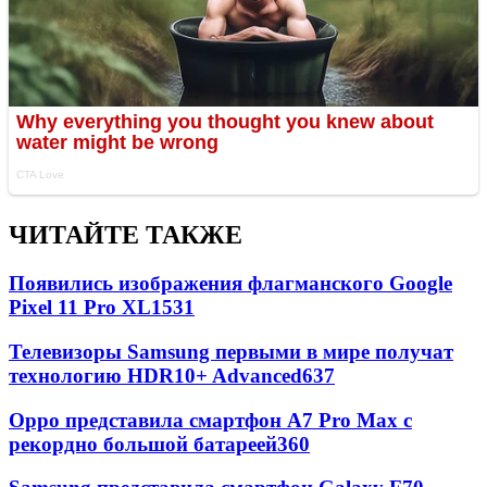
ЧИТАЙТЕ ТАКЖЕ
Появились изображения флагманского Google
Pixel 11 Pro XL
1531
Телевизоры Samsung первыми в мире получат
технологию HDR10+ Advanced
637
Oppo представила смартфон A7 Pro Max с
рекордно большой батареей
360