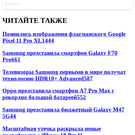
ЧИТАЙТЕ ТАКЖЕ
Появились изображения флагманского Google
Pixel 11 Pro XL
1444
Samsung представила смартфон Galaxy F70
Pro
661
Телевизоры Samsung первыми в мире получат
технологию HDR10+ Advanced
587
Oppo представила смартфон A7 Pro Max с
рекордно большой батареей
552
Samsung представила бюджетный Galaxy M47
5G
44
Масштабная утечка раскрыла новые