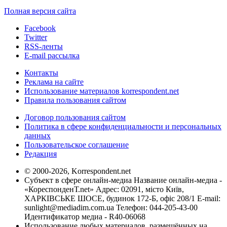
Полная версия сайта
Facebook
Twitter
RSS-ленты
E-mail рассылка
Контакты
Реклама на сайте
Использование материалов korrespondent.net
Правила пользования сайтом
Договор пользования сайтом
Политика в сфере конфиденциальности и персональных
данных
Пользовательское соглашение
Редакция
© 2000-2026, Korrespondent.net
Субъект в сфере онлайн-медиа Название онлайн-медиа -
«КореспонденТ.net» Адрес: 02091, місто Київ,
ХАРКІВСЬКЕ ШОСЕ, будинок 172-Б, офіс 208/1 E-mail:
sunlight@mediadim.com.ua
Телефон: 044-205-43-00
Идентификатор медиа - R40-06068
Использование любых материалов, размещённых на