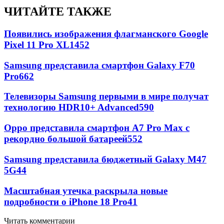
ЧИТАЙТЕ ТАКЖЕ
Появились изображения флагманского Google
Pixel 11 Pro XL
1452
Samsung представила смартфон Galaxy F70
Pro
662
Телевизоры Samsung первыми в мире получат
технологию HDR10+ Advanced
590
Oppo представила смартфон A7 Pro Max с
рекордно большой батареей
552
Samsung представила бюджетный Galaxy M47
5G
44
Масштабная утечка раскрыла новые
подробности о iPhone 18 Pro
41
Читать комментарии