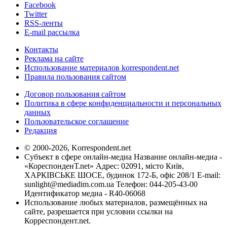
Facebook
Twitter
RSS-ленты
E-mail рассылка
Контакты
Реклама на сайте
Использование материалов korrespondent.net
Правила пользования сайтом
Договор пользования сайтом
Политика в сфере конфиденциальности и персональных
данных
Пользовательское соглашение
Редакция
© 2000-2026, Korrespondent.net
Субъект в сфере онлайн-медиа Название онлайн-медиа -
«КореспонденТ.net» Адрес: 02091, місто Київ,
ХАРКІВСЬКЕ ШОСЕ, будинок 172-Б, офіс 208/1 E-mail:
sunlight@mediadim.com.ua
Телефон: 044-205-43-00
Идентификатор медиа - R40-06068
Использование любых материалов, размещённых на
сайте, разрешается при условии ссылки на
Корреспондент.net.