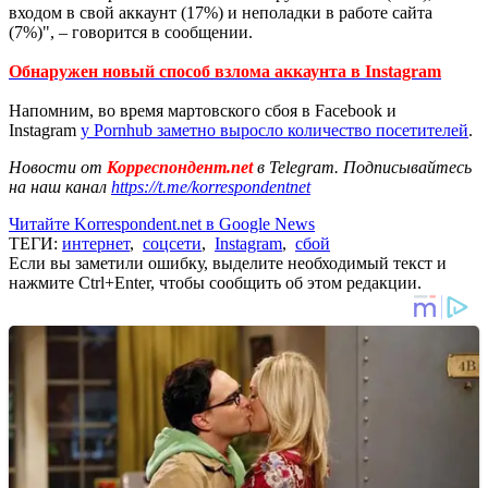
входом в свой аккаунт (17%) и неполадки в работе сайта
(7%)", – говорится в сообщении.
Обнаружен новый способ взлома аккаунта в Instagram
Напомним, во время мартовского сбоя в Facebook и
Instagram
у Pornhub заметно выросло количество посетителей
.
Новости от
Корреспондент.net
в Telegram. Подписывайтесь
на наш канал
https://t.me/korrespondentnet
Читайте Korrespondent.net в Google News
ТЕГИ:
интернет
,
соцсети
,
Instagram
,
сбой
Если вы заметили ошибку, выделите необходимый текст и
нажмите Ctrl+Enter, чтобы сообщить об этом редакции.