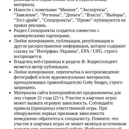
материала.
Новости с пометками "Мнение", "Экспертиза",
"Заявление", "Регионы", "Деньги", "Власть", "Выборы",
"Тест-драйв", "Спецпроекты", "Промо" публикуются на
правах рекламы.
Раздел Спецпроекты создается совместно с
коммерческими партнерами.
Любое копирование, публикация, републикация и
другое распространение информации, которое содержит
ссылку на "Интерфакс-Украина", EPA / UPG, строго
воспрещается.
Владелец веб-страницы в разделе Я- Корреспондент
является автор публикации.
Любое копирование, перепечатка и воспроизведение
фотографий и/или аудиовизуальных материалов,
принадлежащих правообладателю Getty Images, строго
запрещено.
Материалы сайта korrespondent.net предназначены для
лиц старше 21 года (21+). Участие в азартных играх
может вызвать игровую зависимость. Соблюдайте
правила (принципы) ответственной игры. При
обнаружении первых признаков зависимости
немедленно обратитесь к специалисту. Помните, что
участие в азартных играх не может являться источником
доходов или альтернативой работе. Информационный