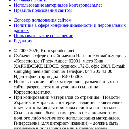
Использование материалов korrespondent.net
Правила пользования сайтом
Договор пользования сайтом
Политика в сфере конфиденциальности и персональных
данных
Пользовательское соглашение
Редакция
© 2000-2026, Korrespondent.net
Субъект в сфере онлайн-медиа Название онлайн-медиа -
«КореспонденТ.net» Адрес: 02091, місто Київ,
ХАРКІВСЬКЕ ШОСЕ, будинок 172-Б, офіс 208/1 E-mail:
sunlight@mediadim.com.ua
Телефон: 044-205-43-00
Идентификатор медиа - R40-06068
Использование любых материалов, размещённых на
сайте, разрешается при условии ссылки на
Корреспондент.net.
При копировании материалов со страницы «Новости
Украины и мира», для интернет-изданий – обязательна
прямая открытая для поисковых систем гиперссылка.
Ссылка должна быть размещена в независимости от
полного либо частичного использования материалов.
Гиперссылка (для интернет- изданий) – должна быть
размещена в подзаголовке или в первом абзаце