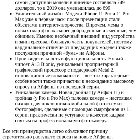
самой доступной модели в линейке составляла 749
долларов, то в 2019 она уменьшилась до 699.
Удивительный дизайн. Модели iPhone 11 Pro и 11 Pro
Max уже в первые часы после презентации стали
объектами интернет-творчества. Впрочем, мемы о
новых смартфонах скорее добродушные и смешные, чем
обидные. Именно необычный внешний вид устройства
и заинтересовал большую часть покупателей, поэтому
кардинальное отличие от предыдущих моделей также
послужили причиной «бума» на Айфоны.
Производительность и функциональность. Новый
чипсет A13 Bionic, уникальный проприетарный
графический процессор с поддержкой Metal 2,
инновационные возможности – все эти характерные
особенности также причастны к неожиданно высокому
спросу на Айфоны из последней серии.
Уникальная камера. Новая двойная (у Айфон 11) и
тройная (у Pro и Pro Max) тыловая камера – настоящая
находка для поклонников мобильной фотосъемки.
Фотографии, сделанные с помощью смартфонов из 11
серии, практически не уступают в качестве кадрам,
снятым на профессиональную фотокамеру.
Все эти преимущества легко объясняют причину
стремительно растущего спроса на новые Айфоны.