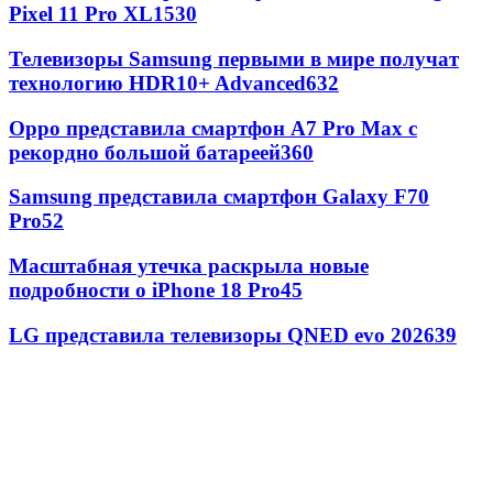
Pixel 11 Pro XL
1530
Телевизоры Samsung первыми в мире получат
технологию HDR10+ Advanced
632
Oppo представила смартфон A7 Pro Max с
рекордно большой батареей
360
Samsung представила смартфон Galaxy F70
Pro
52
Масштабная утечка раскрыла новые
подробности о iPhone 18 Pro
45
LG представила телевизоры QNED evo 2026
39