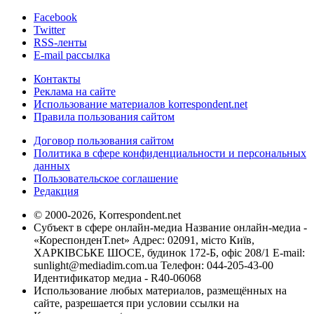
Facebook
Twitter
RSS-ленты
E-mail рассылка
Контакты
Реклама на сайте
Использование материалов korrespondent.net
Правила пользования сайтом
Договор пользования сайтом
Политика в сфере конфиденциальности и персональных
данных
Пользовательское соглашение
Редакция
© 2000-2026, Korrespondent.net
Субъект в сфере онлайн-медиа Название онлайн-медиа -
«КореспонденТ.net» Адрес: 02091, місто Київ,
ХАРКІВСЬКЕ ШОСЕ, будинок 172-Б, офіс 208/1 E-mail:
sunlight@mediadim.com.ua
Телефон: 044-205-43-00
Идентификатор медиа - R40-06068
Использование любых материалов, размещённых на
сайте, разрешается при условии ссылки на