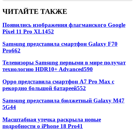
ЧИТАЙТЕ ТАКЖЕ
Появились изображения флагманского Google
Pixel 11 Pro XL
1452
Samsung представила смартфон Galaxy F70
Pro
662
Телевизоры Samsung первыми в мире получат
технологию HDR10+ Advanced
590
Oppo представила смартфон A7 Pro Max с
рекордно большой батареей
552
Samsung представила бюджетный Galaxy M47
5G
44
Масштабная утечка раскрыла новые
подробности о iPhone 18 Pro
41