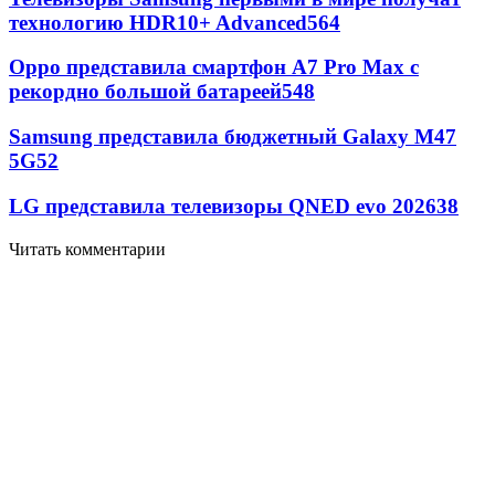
технологию HDR10+ Advanced
564
Oppo представила смартфон A7 Pro Max с
рекордно большой батареей
548
Samsung представила бюджетный Galaxy M47
5G
52
LG представила телевизоры QNED evo 2026
38
Читать комментарии