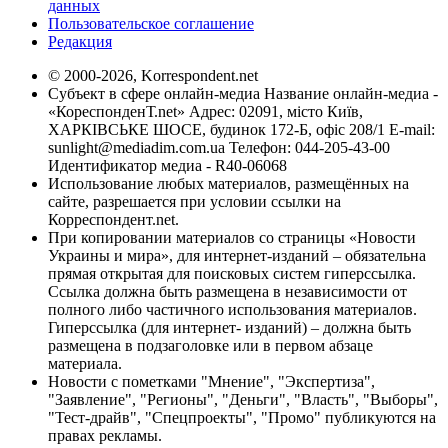
данных
Пользовательское соглашение
Редакция
© 2000-2026, Korrespondent.net
Субъект в сфере онлайн-медиа Название онлайн-медиа -
«КореспонденТ.net» Адрес: 02091, місто Київ,
ХАРКІВСЬКЕ ШОСЕ, будинок 172-Б, офіс 208/1 E-mail:
sunlight@mediadim.com.ua
Телефон: 044-205-43-00
Идентификатор медиа - R40-06068
Использование любых материалов, размещённых на
сайте, разрешается при условии ссылки на
Корреспондент.net.
При копировании материалов со страницы «Новости
Украины и мира», для интернет-изданий – обязательна
прямая открытая для поисковых систем гиперссылка.
Ссылка должна быть размещена в независимости от
полного либо частичного использования материалов.
Гиперссылка (для интернет- изданий) – должна быть
размещена в подзаголовке или в первом абзаце
материала.
Новости с пометками "Мнение", "Экспертиза",
"Заявление", "Регионы", "Деньги", "Власть", "Выборы",
"Тест-драйв", "Спецпроекты", "Промо" публикуются на
правах рекламы.