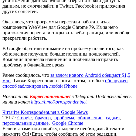
уничтожение данных. Многие юзеры потеряли доступ к
данным, не смогли зайти в Twitter, Facebook и приложения
других соцсетей.
Оказалось, что программы перестали работать из-за
компонента WebView для Google Chrome 79. Из-за него
приложения перестали открывать веб-страницы, или вообще
прекратили работать.
В Google обратили внимание на проблему после того, как
обновление получили больше половины пользователей.
Компания принесла извинения и пообещала исправить
проблему в ближайшее время.
Ранее сообщалось, что
за взлом нового Android обещают $1,5
млн
. Также Корреспондент писал о том, что был
обнаружен
способ заблокировать любой iPhone
.
Новости от
Корреспондент.net
в Telegram. Подписывайтесь
на наш канал
https://t.me/korrespondentnet
Читайте Korrespondent.net в Google News
ТЕГИ:
Google
,
браузер
,
проблема
,
обновление
,
гаджет
,
персональные данные
,
Google Chrome
Если вы заметили ошибку, выделите необходимый текст и
нажмите Ctrl+Enter, чтобы сообщить об этом редакции.