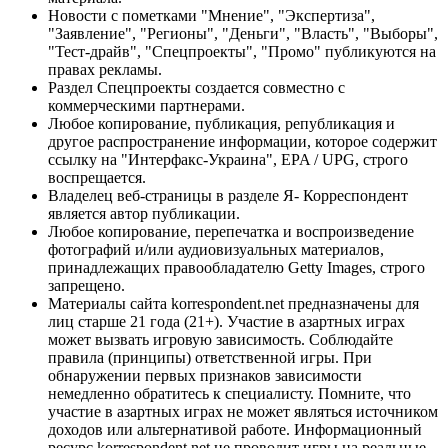
Новости с пометками "Мнение", "Экспертиза",
"Заявление", "Регионы", "Деньги", "Власть", "Выборы",
"Тест-драйв", "Спецпроекты", "Промо" публикуются на
правах рекламы.
Раздел Спецпроекты создается совместно с
коммерческими партнерами.
Любое копирование, публикация, републикация и
другое распространение информации, которое содержит
ссылку на "Интерфакс-Украина", EPA / UPG, строго
воспрещается.
Владелец веб-страницы в разделе Я- Корреспондент
является автор публикации.
Любое копирование, перепечатка и воспроизведение
фотографий и/или аудиовизуальных материалов,
принадлежащих правообладателю Getty Images, строго
запрещено.
Материалы сайта korrespondent.net предназначены для
лиц старше 21 года (21+). Участие в азартных играх
может вызвать игровую зависимость. Соблюдайте
правила (принципы) ответственной игры. При
обнаружении первых признаков зависимости
немедленно обратитесь к специалисту. Помните, что
участие в азартных играх не может являться источником
доходов или альтернативой работе. Информационный
ресурс korrespondent.net не проводит игры на реальные