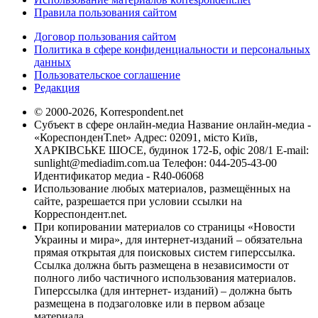
Правила пользования сайтом
Договор пользования сайтом
Политика в сфере конфиденциальности и персональных
данных
Пользовательское соглашение
Редакция
© 2000-2026, Korrespondent.net
Субъект в сфере онлайн-медиа Название онлайн-медиа -
«КореспонденТ.net» Адрес: 02091, місто Київ,
ХАРКІВСЬКЕ ШОСЕ, будинок 172-Б, офіс 208/1 E-mail:
sunlight@mediadim.com.ua
Телефон: 044-205-43-00
Идентификатор медиа - R40-06068
Использование любых материалов, размещённых на
сайте, разрешается при условии ссылки на
Корреспондент.net.
При копировании материалов со страницы «Новости
Украины и мира», для интернет-изданий – обязательна
прямая открытая для поисковых систем гиперссылка.
Ссылка должна быть размещена в независимости от
полного либо частичного использования материалов.
Гиперссылка (для интернет- изданий) – должна быть
размещена в подзаголовке или в первом абзаце
материала.