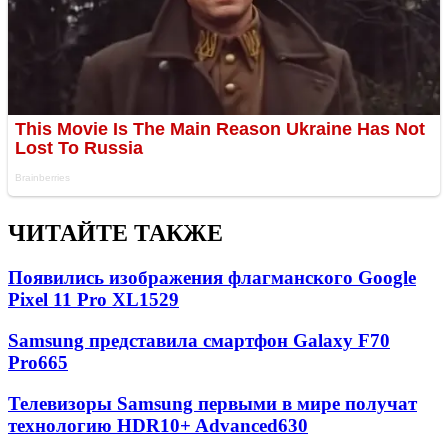
ЧИТАЙТЕ ТАКЖЕ
Появились изображения флагманского Google
Pixel 11 Pro XL
1529
Samsung представила смартфон Galaxy F70
Pro
665
Телевизоры Samsung первыми в мире получат
технологию HDR10+ Advanced
630