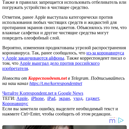
Также в правилах запрещается использовать отбеливатель или
погружать устройство в чистящее средство.
Отметим, ранее Apple выступала категорически против
использования любых чистящих средств и жидкостей для
протирания экранов своих гаджетов. Объяснялось это тем, что
влажные салфетки и другие чистящие средства могут
повредить олеофобный слой.
Вероятно, изменения продиктованы угрозой распространения
коронавируса. Так, ранее сообщалось, что
из-за коронавируса
у Apple заканчиваются айфоны
. Также корреспондент писал о
том, что
Apple выиграл дело против российского
изобретателя
.
Новости от
Корреспондент.net
в Telegram. Подписывайтесь
на наш канал
https://t.me/korrespondentnet
Читайте Korrespondent.net в Google News
ТЕГИ:
Apple
,
iPhone
,
iPad
,
экран
,
уход
,
гаджет
,
Коронавирус
Если вы заметили ошибку, выделите необходимый текст и
нажмите Ctrl+Enter, чтобы сообщить об этом редакции.