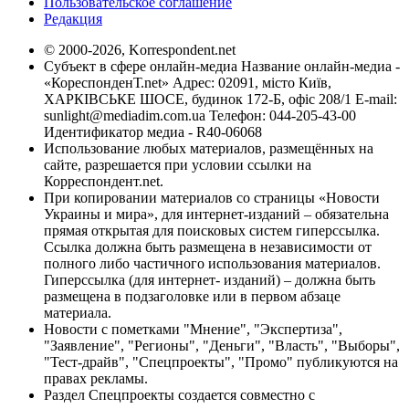
Пользовательское соглашение
Редакция
© 2000-2026, Korrespondent.net
Субъект в сфере онлайн-медиа Название онлайн-медиа -
«КореспонденТ.net» Адрес: 02091, місто Київ,
ХАРКІВСЬКЕ ШОСЕ, будинок 172-Б, офіс 208/1 E-mail:
sunlight@mediadim.com.ua
Телефон: 044-205-43-00
Идентификатор медиа - R40-06068
Использование любых материалов, размещённых на
сайте, разрешается при условии ссылки на
Корреспондент.net.
При копировании материалов со страницы «Новости
Украины и мира», для интернет-изданий – обязательна
прямая открытая для поисковых систем гиперссылка.
Ссылка должна быть размещена в независимости от
полного либо частичного использования материалов.
Гиперссылка (для интернет- изданий) – должна быть
размещена в подзаголовке или в первом абзаце
материала.
Новости с пометками "Мнение", "Экспертиза",
"Заявление", "Регионы", "Деньги", "Власть", "Выборы",
"Тест-драйв", "Спецпроекты", "Промо" публикуются на
правах рекламы.
Раздел Спецпроекты создается совместно с