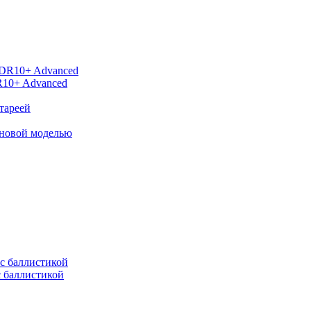
R10+ Advanced
тареей
 новой моделью
с баллистикой