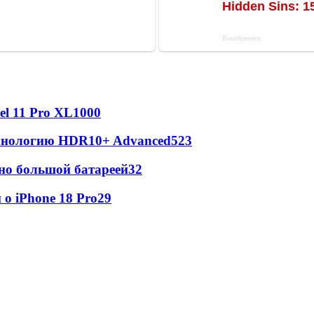
l 11 Pro XL
1000
ехнологию HDR10+ Advanced
523
но большой батареей
32
о iPhone 18 Pro
29