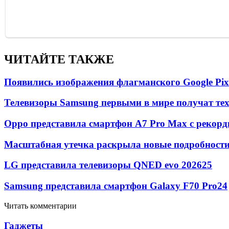
ЧИТАЙТЕ ТАКЖЕ
Появились изображения флагманского Google Pixe
Телевизоры Samsung первыми в мире получат т
Oppo представила смартфон A7 Pro Max с рекорд
Масштабная утечка раскрыла новые подробности 
LG представила телевизоры QNED evo 2026
25
Samsung представила смартфон Galaxy F70 Pro
24
Читать комментарии
Гаджеты