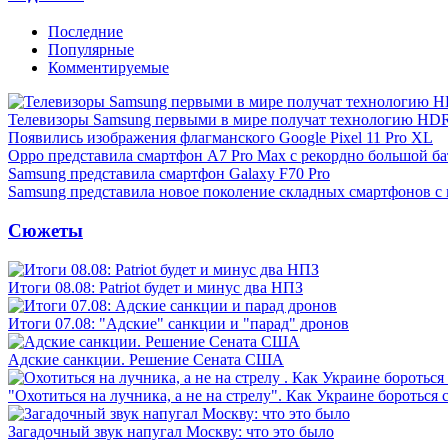
Последние
Популярные
Комментируемые
Телевизоры Samsung первыми в мире получат технологию HD
Появились изображения флагманского Google Pixel 11 Pro XL
Oppo представила смартфон A7 Pro Max с рекордно большой ба
Samsung представила смартфон Galaxy F70 Pro
Samsung представила новое поколение складных смартфонов с
Сюжеты
Итоги 08.08: Patriot будет и минус два НПЗ
Итоги 07.08: "Адские" санкции и "парад" дронов
Адские санкции. Решение Сената США
"Охотиться на лучника, а не на стрелу". Как Украине бороться 
Загадочный звук напугал Москву: что это было