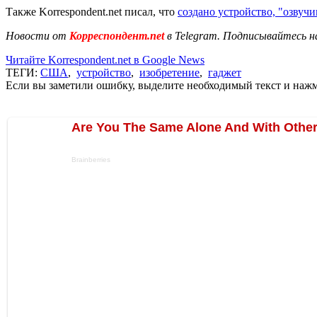
Также Korrespondent.net писал, что
создано устройство, "озвуч
Новости от
Корреспондент.net
в Telegram. Подписывайтесь н
Читайте Korrespondent.net в Google News
ТЕГИ:
США
,
устройство
,
изобретение
,
гаджет
Если вы заметили ошибку, выделите необходимый текст и нажми