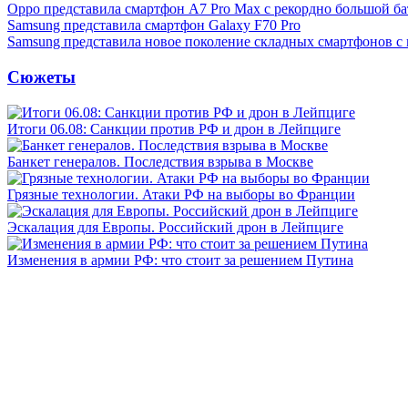
Oppo представила смартфон A7 Pro Max с рекордно большой ба
Samsung представила смартфон Galaxy F70 Pro
Samsung представила новое поколение складных смартфонов с
Сюжеты
Итоги 06.08: Санкции против РФ и дрон в Лейпциге
Банкет генералов. Последствия взрыва в Москве
Грязные технологии. Атаки РФ на выборы во Франции
Эскалация для Европы. Российский дрон в Лейпциге
Изменения в армии РФ: что стоит за решением Путина