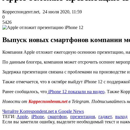
Корреспондент.net, 24 июля 2020, 11:59
0
5426
Выпуск новых смартфонов компании могу
Компания Apple отложит ежегодную осеннюю презентацию, на 
По данным блогера, компания может отсрочить осеннее мероприя
Задержка презентации связана с проблемами на производстве 
Также отмечается, что в октябре выйдут iPhone 12 с поддержко
Ранее сообщалось, что
iPhone 12 показали на видео
. Также Корр
Новости от
Корреспондент.net
в Telegram. Подписывайтесь н
Читайте Korrespondent.net в Google News
ТЕГИ:
Apple
,
iPhone
,
смартфон
,
презентация
,
гаджет
,
выход
Если вы заметили ошибку, выделите необходимый текст и нажми