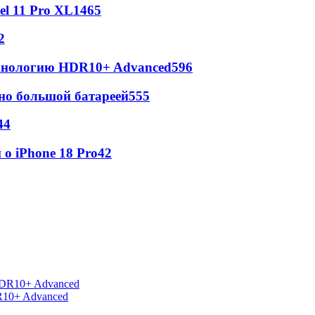
l 11 Pro XL
1465
2
ехнологию HDR10+ Advanced
596
но большой батареей
555
44
о iPhone 18 Pro
42
R10+ Advanced