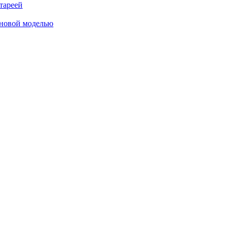
тареей
 новой моделью