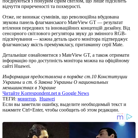
поєднуються з понурим сірим світлом, що лише підсилить
відчуття приреченості та похмурості.
Отже, не виникає сумнівів, що революційна вбудована
звукова панель флагманського MateView GT — результат
втілення передових та інноваційних концепцій дизайну. Від
сенсорного світлового регулятора звуку до змінного RGB-
підсвічування — кожна деталь цього монітора підтверджує
флагманську якість преміумкласу, притаманну серії Mate.
Детальніше ознайомитися з MateView GT, а також отримати
інформацію про доступність монітора можна на офіційному
сайті Huawei.
Информация предоставлена в порядке ст.10 Конституции
Украины и ст. 6 Закона Украины О национальных
меньшинствах в Украине
Читайте Korrespondent.net в Google News
ТЕГИ:
монитор
,
Huawei
Если вы заметили ошибку, выделите необходимый текст и
нажмите Ctrl+Enter, чтобы сообщить об этом редакции.