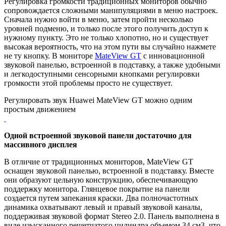
Регулировка громкости традиционных мониторов обычно
сопровождается сложными манипуляциями в меню настроек.
Сначала нужно войти в меню, затем пройти несколько
уровней подменю, и только после этого получить доступ к
нужному пункту. Это не только хлопотно, но и существует
высокая вероятность, что на этом пути вы случайно нажмете
не ту кнопку. В мониторе
MateView GT
с инновационной
звуковой панелью, встроенной в подставку, а также удобными
и легкодоступными сенсорными кнопками регулировки
громкости этой проблемы просто не существует.
Регулировать звук Huawei MateView GT можно одним
простым движением
Одной встроенной звуковой панели достаточно для
массивного дисплея
В отличие от традиционных мониторов, MateView GT
оснащен звуковой панелью, встроенной в подставку. Вместе
они образуют цельную конструкцию, обеспечивающую
поддержку монитора. Глянцевое покрытие на панели
создается путем запекания краски. Два полночастотных
динамика охватывают левый и правый звуковой каналы,
поддерживая звуковой формат Stereo 2.0. Панель выполнена в
виде изысканного решетчатого цилиндра объемом 34 см3, что