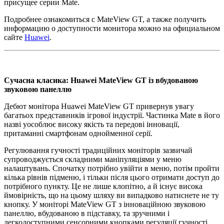
присущее серии Mate.
Подробнее ознакомиться с MateView GT, а также получить
информацию о доступности монитора можно на официальном
сайте
Huawei
.
Сучасна класика: Huawei MateView GT із вбудованою
звуковою панеллю
Дебют монітора Huawei MateView GT привернув увагу
багатьох представників ігрової індустрії. Частинка Mate в його
назві уособлює високу якість та передові інновації,
притаманні смартфонам однойменної серії.
Регулювання гучності традиційних моніторів зазвичай
супроводжується складними маніпуляціями у меню
налаштувань. Спочатку потрібно увійти в меню, потім пройти
кілька рівнів підменю, і тільки після цього отримати доступ до
потрібного пункту. Це не лише клопітно, а й існує висока
ймовірність, що на цьому шляху ви випадково натиснете не ту
кнопку. У моніторі MateView GT з інноваційною звуковою
панеллю, вбудованою в підставку, та зручними і
легкодоступними сенсорними кнопками регуляції гучності