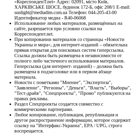
«КореспонденТ.net» Адрес: 02091, місто Київ,
ХАРКІВСЬКЕ ШОСЕ, будинок 172-Б, офіс 208/1 E-mail:
sunlight@mediadim.com.ua
Телефон: 044-205-43-00
Идентификатор медиа - R40-06068
Использование любых материалов, размещённых на
сайте, разрешается при условии ссылки на
Корреспондент.net.
При копировании материалов со страницы «Новости
Украины и мира», для интернет-изданий – обязательна
прямая открытая для поисковых систем гиперссылка.
Ссылка должна быть размещена в независимости от
полного либо частичного использования материалов.
Гиперссылка (для интернет- изданий) – должна быть
размещена в подзаголовке или в первом абзаце
материала.
Новости с пометками "Мнение", "Экспертиза",
"Заявление", "Регионы", "Деньги", "Власть", "Выборы",
"Тест-драйв", "Спецпроекты", "Промо" публикуются на
правах рекламы.
Раздел Спецпроекты создается совместно с
коммерческими партнерами.
Любое копирование, публикация, републикация и
другое распространение информации, которое содержит
ссылку на "Интерфакс-Украина", EPA / UPG, строго
воспрещается.