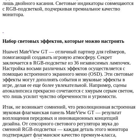
лишь двойного касания. Световые индикаторы совмещаются
с RGB-подсветкой, подчеркивая премиальное качество
монитора.
Набор световых эффектов, которые можно настроить
Huawei MateView GT — отличный партнер для геймеров,
помогающий создавать игровую атмосферу. Секрет
заключается в RGB-подсветке из 36 независимых лампочек.
Настройка восьми различных эффектов осуществляется с
помощью встроенного экранного меню (OSD). Эти световые
эффекты могут дополнять события и звуковые эффекты в
игре, делая ее еще более увлекательной. Например, сцены
апокалипсиса прекрасно сочетаются с хмурым серым светом,
что лишь усилит чувство обреченности и угрюмости.
Итак, не возникает сомнений, что революционная встроенная
звуковая флагманская панель MateView GT — результат
воплощения передовых и инновационных концепций
дизайна. От сенсорного светового регулятора звука до
сменной RGB-подсветки — каждая деталь этого монитора
подтверждает флагманское качество премиум-класса,