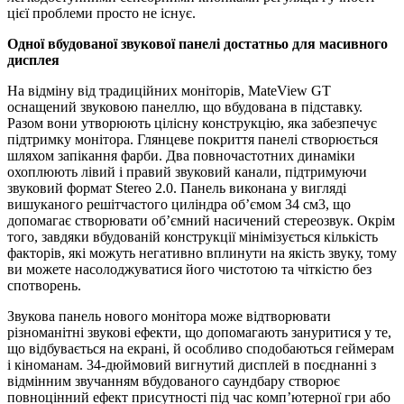
цієї проблеми просто не існує.
Одної вбудованої звукової панелі достатньо для масивного
дисплея
На відміну від традиційних моніторів, MateView GT
оснащений звуковою панеллю, що вбудована в підставку.
Разом вони утворюють цілісну конструкцію, яка забезпечує
підтримку монітора. Глянцеве покриття панелі створюється
шляхом запікання фарби. Два повночастотних динаміки
охоплюють лівий і правий звуковий канали, підтримуючи
звуковий формат Stereo 2.0. Панель виконана у вигляді
вишуканого решітчастого циліндра об’ємом 34 см3, що
допомагає створювати об’ємний насичений стереозвук. Окрім
того, завдяки вбудованій конструкції мінімізується кількість
факторів, які можуть негативно вплинути на якість звуку, тому
ви можете насолоджуватися його чистотою та чіткістю без
спотворень.
Звукова панель нового монітора може відтворювати
різноманітні звукові ефекти, що допомагають зануритися у те,
що відбувається на екрані, й особливо сподобаються геймерам
і кіноманам. 34-дюймовий вигнутий дисплей в поєднанні з
відмінним звучанням вбудованого саундбару створює
повноцінний ефект присутності під час комп’ютерної гри або