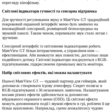
перегляду кінофільму.
Світлові індикатори гучності та сенсорна підтримка
Для зручності регулювання звуку в MateView GT традиційний
покроковий екранний інтерфейс меню було замінено на
інноваційний сенсорний, розміщений безпосередньо на
звуковій панелі. Таким чином, перемикати звук стало легше і
зручніше.
Сенсорний інтерфейс із світловими індикаторами робить
MateView GT більш інтерактивним, а управління ним —
ефективнішим. Аби вимкнути звук повністю, достатньо лише
подвійного дотику. Світлові індикатори поєднуються з RGB-
підсвічуванням, підкреслюючи преміальну якість монітора.
Набір світлових ефектів, які можна налаштувати
Huawei MateView GT — чудовий партнер для геймерів, який
допомагає створювати ігрову атмосферу. Секрет полягає в
RGB-підсвічуванні з 36 незалежних лампочок. Налаштування
восьми різних ефектів здійснюється за допомогою
вбудованого екранного меню (OSD). Ці світлові ефекти
можуть доповнювати події і звукові ефекти в грі, роблячи її ще
більш захопливою. Наприклад, сцени апокаліпсису чудово