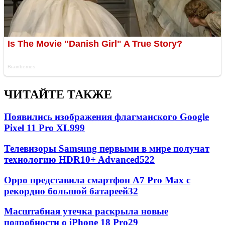
ЧИТАЙТЕ ТАКЖЕ
Появились изображения флагманского Google
Pixel 11 Pro XL
999
Телевизоры Samsung первыми в мире получат
технологию HDR10+ Advanced
522
Oppo представила смартфон A7 Pro Max с
рекордно большой батареей
32
Масштабная утечка раскрыла новые
подробности о iPhone 18 Pro
29