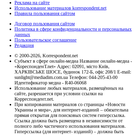
Реклама на сайте
Использование материалов korrespondent.net
Правила пользования сайтом
Договор пользования сайтом
Политика в сфере конфиденциальности и персональных
данных
Пользовательское соглашение
Редакция
© 2000-2026, Korrespondent.net
Субъект в сфере онлайн-медиа Название онлайн-медиа -
«КореспонденТ.net» Адрес: 02091, місто Київ,
ХАРКІВСЬКЕ ШОСЕ, будинок 172-Б, офіс 208/1 E-mail:
sunlight@mediadim.com.ua
Телефон: 044-205-43-00
Идентификатор медиа - R40-06068
Использование любых материалов, размещённых на
сайте, разрешается при условии ссылки на
Корреспондент.net.
При копировании материалов со страницы «Новости
Украины и мира», для интернет-изданий – обязательна
прямая открытая для поисковых систем гиперссылка.
Ссылка должна быть размещена в независимости от
полного либо частичного использования материалов.
Гиперссылка (для интернет- изданий) – должна быть