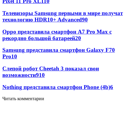
Pixel 11 Pro XL
110
Телевизоры Samsung первыми в мире получат
технологию HDR10+ Advanced
90
Oppo представила смартфон A7 Pro Max с
рекордно большой батареей
20
Samsung представила смартфон Galaxy F70
Pro
10
Слепой робот Cheetah 3 показал свои
возможности
9
10
Nothing представила смартфон Phone (4b)
6
Читать комментарии