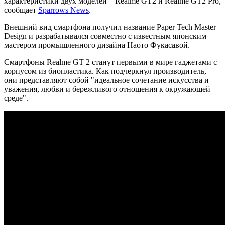
характеристики двух моделей – Realme GT2 и Realme GT2 Pro,
сообщает
Sparrows News
.
Внешний вид смартфона получил название Paper Tech Master
Design и разрабатывался совместно с известным японским
мастером промышленного дизайна Наото Фукасавой.
Смартфоны Realme GT 2 станут первыми в мире гаджетами с
корпусом из биопластика. Как подчеркнул производитель,
они представляют собой "идеальное сочетание искусства и
уважения, любви и бережливого отношения к окружающей
среде".