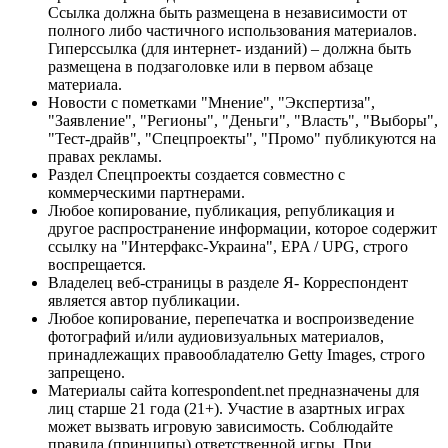
Ссылка должна быть размещена в независимости от
полного либо частичного использования материалов.
Гиперссылка (для интернет- изданий) – должна быть
размещена в подзаголовке или в первом абзаце
материала.
Новости с пометками "Мнение", "Экспертиза",
"Заявление", "Регионы", "Деньги", "Власть", "Выборы",
"Тест-драйв", "Спецпроекты", "Промо" публикуются на
правах рекламы.
Раздел Спецпроекты создается совместно с
коммерческими партнерами.
Любое копирование, публикация, републикация и
другое распространение информации, которое содержит
ссылку на "Интерфакс-Украина", EPA / UPG, строго
воспрещается.
Владелец веб-страницы в разделе Я- Корреспондент
является автор публикации.
Любое копирование, перепечатка и воспроизведение
фотографий и/или аудиовизуальных материалов,
принадлежащих правообладателю Getty Images, строго
запрещено.
Материалы сайта korrespondent.net предназначены для
лиц старше 21 года (21+). Участие в азартных играх
может вызвать игровую зависимость. Соблюдайте
правила (принципы) ответственной игры. При