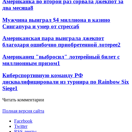
Американка во второй раз сорвала джекпот за
два месяца
8
Мужчина выиграл $4 миллиона в казино
Сингапура и умер от стресса
6
Американская пара выиграла джекпот
благодаря ошибочно приобретенной лотерее
2
Американец "выбросил" лотерейный билет с
миллионным призом
1
Киберспортивную команду РФ
дисквалифицировали из турнира по Rainbow Six
Siege
1
Читать комментарии
Полная версия сайта
Facebook
Twitter
RSS-ленты