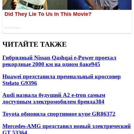
ЧИТАЙТЕ ТАКЖЕ
Гибридный Nissan Qashqai e-Power проехал
рекордные 2000 км на одном баке
945
Huawei представила премиальный кроссовер
Stelato G9
396
Audi назвала будущий A2 e-tron самым
доступным электромобилем бренда
384
Toyota обновила спортивное купе GR86
372
Mercedes-AMG представил новый электрический
GT 53
364