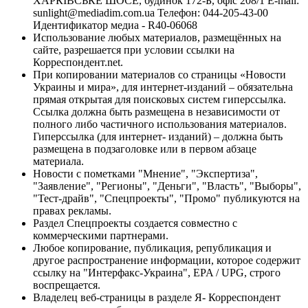
ХАРКІВСЬКЕ ШОСЕ, будинок 172-Б, офіс 208/1 E-mail:
sunlight@mediadim.com.ua
Телефон: 044-205-43-00
Идентификатор медиа - R40-06068
Использование любых материалов, размещённых на
сайте, разрешается при условии ссылки на
Корреспондент.net.
При копировании материалов со страницы «Новости
Украины и мира», для интернет-изданий – обязательна
прямая открытая для поисковых систем гиперссылка.
Ссылка должна быть размещена в независимости от
полного либо частичного использования материалов.
Гиперссылка (для интернет- изданий) – должна быть
размещена в подзаголовке или в первом абзаце
материала.
Новости с пометками "Мнение", "Экспертиза",
"Заявление", "Регионы", "Деньги", "Власть", "Выборы",
"Тест-драйв", "Спецпроекты", "Промо" публикуются на
правах рекламы.
Раздел Спецпроекты создается совместно с
коммерческими партнерами.
Любое копирование, публикация, републикация и
другое распространение информации, которое содержит
ссылку на "Интерфакс-Украина", EPA / UPG, строго
воспрещается.
Владелец веб-страницы в разделе Я- Корреспондент