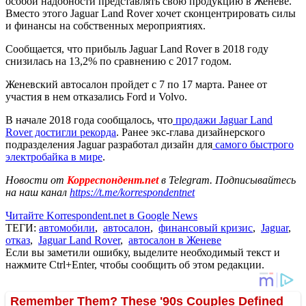
особой надобности представлять свою продукцию в Женеве.
Вместо этого Jaguar Land Rover хочет сконцентрировать силы
и финансы на собственных мероприятиях.
Сообщается, что прибыль Jaguar Land Rover в 2018 году
снизилась на 13,2% по сравнению с 2017 годом.
Женевский автосалон пройдет с 7 по 17 марта. Ранее от
участия в нем отказались Ford и Volvo.
В начале 2018 года сообщалось, что
продажи Jaguar Land
Rover достигли рекорда
. Ранее экс-глава дизайнерского
подразделения Jaguar разработал дизайн для
самого быстрого
электробайка в мире
.
Новости от
Корреспондент.net
в Telegram. Подписывайтесь
на наш канал
https://t.me/korrespondentnet
Читайте Korrespondent.net в Google News
ТЕГИ:
автомобили
,
автосалон
,
финансовый кризис
,
Jaguar
,
отказ
,
Jaguar Land Rover
,
автосалон в Женеве
Если вы заметили ошибку, выделите необходимый текст и
нажмите Ctrl+Enter, чтобы сообщить об этом редакции.