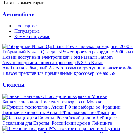
Читать комментарии
Автомобили
Последние
Популярные
Комментируемые
Гибридный Nissan Qashqai e-Power проехал рекордные 2000 км 
Новый доступный электропикап Ford назвали Fathom
Nissan представил новый кроссовер NX7 в Китае
Audi назвала будущий A2 e-tron самым доступным электромоби
Huawei представила премиальный кроссовер Stelato G9
Сюжеты
Банкет генералов. Последствия взрыва в Москве
Грязные технологии. Атаки РФ на выборы во Франции
Эскалация для Европы. Российский дрон в Лейпциге