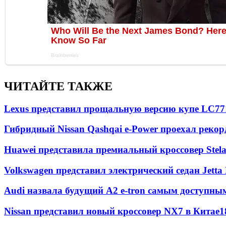
ЧИТАЙТЕ ТАКЖЕ
Lexus представил прощальную версию купе LC
77
Гибридный Nissan Qashqai e-Power проехал рекор
Huawei представила премиальный кроссовер Stela
Volkswagen представил электрический седан Jetta
Audi назвала будущий A2 e-tron самым доступны
Nissan представил новый кроссовер NX7 в Китае
1