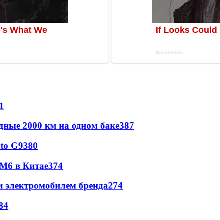
1
дные 2000 км на одном баке
387
to G9
380
 M6 в Китае
374
м электромобилем бренда
274
84