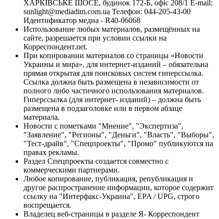
ХАРКІВСЬКЕ ШОСЕ, будинок 172-Б, офіс 208/1 E-mail:
sunlight@mediadim.com.ua
Телефон: 044-205-43-00
Идентификатор медиа - R40-06068
Использование любых материалов, размещённых на
сайте, разрешается при условии ссылки на
Корреспондент.net.
При копировании материалов со страницы «Новости
Украины и мира», для интернет-изданий – обязательна
прямая открытая для поисковых систем гиперссылка.
Ссылка должна быть размещена в независимости от
полного либо частичного использования материалов.
Гиперссылка (для интернет- изданий) – должна быть
размещена в подзаголовке или в первом абзаце
материала.
Новости с пометками "Мнение", "Экспертиза",
"Заявление", "Регионы", "Деньги", "Власть", "Выборы",
"Тест-драйв", "Спецпроекты", "Промо" публикуются на
правах рекламы.
Раздел Спецпроекты создается совместно с
коммерческими партнерами.
Любое копирование, публикация, републикация и
другое распространение информации, которое содержит
ссылку на "Интерфакс-Украина", EPA / UPG, строго
воспрещается.
Владелец веб-страницы в разделе Я- Корреспондент