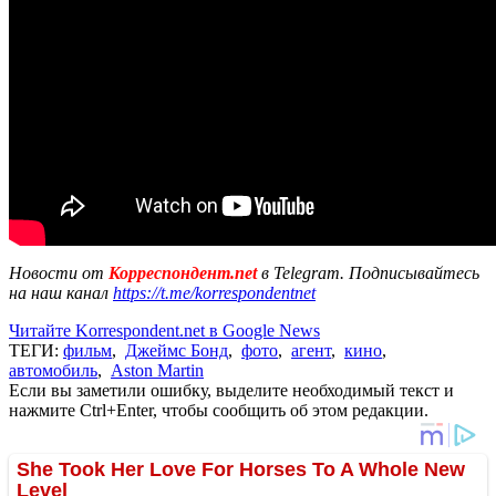
Новости от
Корреспондент.net
в Telegram. Подписывайтесь
на наш канал
https://t.me/korrespondentnet
Читайте Korrespondent.net в Google News
ТЕГИ:
фильм
,
Джеймс Бонд
,
фото
,
агент
,
кино
,
автомобиль
,
Aston Martin
Если вы заметили ошибку, выделите необходимый текст и
нажмите Ctrl+Enter, чтобы сообщить об этом редакции.