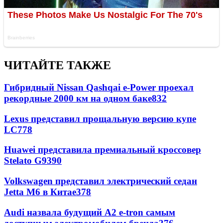
ЧИТАЙТЕ ТАКЖЕ
Гибридный Nissan Qashqai e-Power проехал
рекордные 2000 км на одном баке
832
Lexus представил прощальную версию купе
LC
778
Huawei представила премиальный кроссовер
Stelato G9
390
Volkswagen представил электрический седан
Jetta M6 в Китае
378
Audi назвала будущий A2 e-tron самым