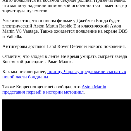
Авто появляется на восьмой секунде ролика. Примечательно,
что машину наделили шпионской особенностью – вместо фар
торчат дула пулеметов.
Уже известно, что в новом фильме у Джеймса Бонда будет
электрический Aston Martin Rapide E и классический Aston
Martin V8 Vantage. Также ожидается появление на экране DB5
и Valhalla.
Антигероям достался Land Rover Defender нового поколения.
Отметим, что злодея в ленте Не время умирать сыграет звезда
Богемской рапсодии - Рами Малек.
Как мы писали ранее,
принцу Чарльзу предложили сыграть в
новой части бондианы
.
Также Корреспондент.net сообщал, что
Aston Martin
представил первый в истории мотоцикл
.