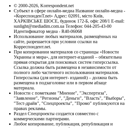
© 2000-2026, Korrespondent.net
Субъект в сфере онлайн-медиа Название онлайн-медиа -
«КореспонденТ.net» Адрес: 02091, місто Київ,
ХАРКІВСЬКЕ ШОСЕ, будинок 172-Б, офіс 208/1 E-mail:
sunlight@mediadim.com.ua
Телефон: 044-205-43-00
Идентификатор медиа - R40-06068
Использование любых материалов, размещённых на
сайте, разрешается при условии ссылки на
Корреспондент.net.
При копировании материалов со страницы «Новости
Украины и мира», для интернет-изданий – обязательна
прямая открытая для поисковых систем гиперссылка.
Ссылка должна быть размещена в независимости от
полного либо частичного использования материалов.
Гиперссылка (для интернет- изданий) – должна быть
размещена в подзаголовке или в первом абзаце
материала.
Новости с пометками "Мнение", "Экспертиза",
"Заявление", "Регионы", "Деньги", "Власть", "Выборы",
"Тест-драйв", "Спецпроекты", "Промо" публикуются на
правах рекламы.
Раздел Спецпроекты создается совместно с
коммерческими партнерами.
Любое копирование, публикация, републикация и