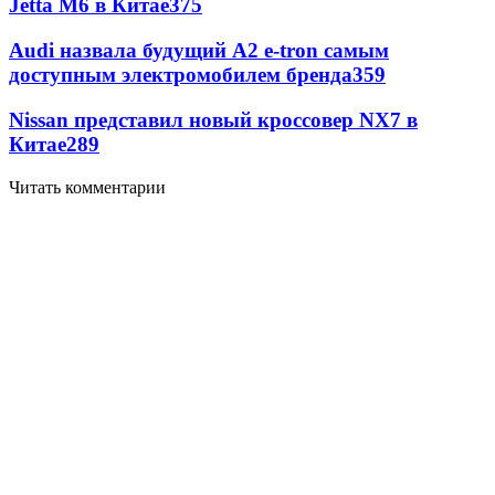
Jetta M6 в Китае
375
Audi назвала будущий A2 e-tron самым
доступным электромобилем бренда
359
Nissan представил новый кроссовер NX7 в
Китае
289
Читать комментарии