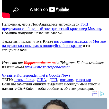
Напомним, что в Лос-Анджелесе автоконцерн
Ford
представил свой первый электрический кроссовер Mustang
.
Новинка получила название Mach-E.
Также мы писали, что в Киеве
патрульные задержали Mustang
на луганских номерах в полицейской раскраске
и со
спецсигналами.
Новости от
Корреспондент.net
в Telegram. Подписывайтесь
на наш канал
https://t.me/korrespondentnet
Читайте Korrespondent.net в Google News
ТЕГИ:
автомобили
,
США
,
ДТП
,
mustang
,
спорткар
Если вы заметили ошибку, выделите необходимый текст и
нажмите Ctrl+Enter, чтобы сообщить об этом редакции.