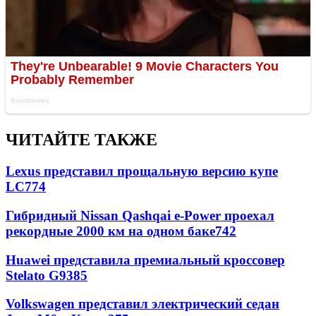
ЧИТАЙТЕ ТАКЖЕ
Lexus представил прощальную версию купе
LC
774
Гибридный Nissan Qashqai e-Power проехал
рекордные 2000 км на одном баке
742
Huawei представила премиальный кроссовер
Stelato G9
385
Volkswagen представил электрический седан