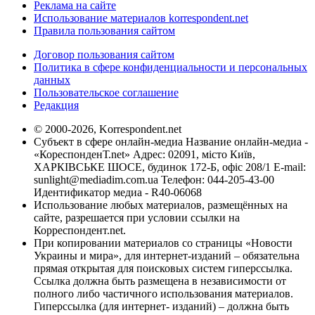
Реклама на сайте
Использование материалов korrespondent.net
Правила пользования сайтом
Договор пользования сайтом
Политика в сфере конфиденциальности и персональных
данных
Пользовательское соглашение
Редакция
© 2000-2026, Korrespondent.net
Субъект в сфере онлайн-медиа Название онлайн-медиа -
«КореспонденТ.net» Адрес: 02091, місто Київ,
ХАРКІВСЬКЕ ШОСЕ, будинок 172-Б, офіс 208/1 E-mail:
sunlight@mediadim.com.ua
Телефон: 044-205-43-00
Идентификатор медиа - R40-06068
Использование любых материалов, размещённых на
сайте, разрешается при условии ссылки на
Корреспондент.net.
При копировании материалов со страницы «Новости
Украины и мира», для интернет-изданий – обязательна
прямая открытая для поисковых систем гиперссылка.
Ссылка должна быть размещена в независимости от
полного либо частичного использования материалов.
Гиперссылка (для интернет- изданий) – должна быть