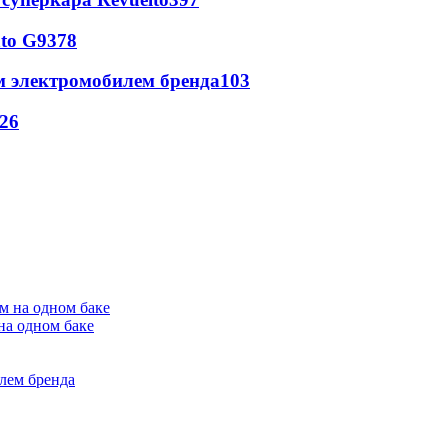
to G9
378
м электромобилем бренда
103
26
на одном баке
лем бренда