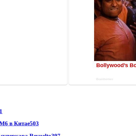
1
 M6 в Китае
503
суперкара Revuelto
397