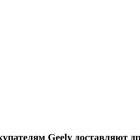
купателям Geely доставляют д