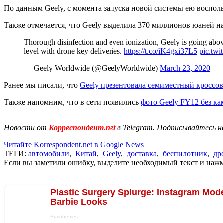
По данным Geely, с момента запуска новой системы ею восполь
Также отмечается, что Geely выделила 370 миллионов юаней на
Thorough disinfection and even ionization, Geely is going abov
level with drone key deliveries.
https://t.co/iK4gxi37L5
pic.tw
— Geely Worldwide (@GeelyWorldwide)
March 23, 2020
Ранее мы писали, что
Geely презентовала семиместный кроссо
Также напомним, что в сети появились
фото Geely FY12 без к
Новости от
Корреспондент.net
в Telegram. Подписывайтесь н
Читайте Korrespondent.net в Google News
ТЕГИ:
автомобили
,
Китай
,
Geely
,
доставка
,
беспилотник
,
др
Если вы заметили ошибку, выделите необходимый текст и нажми