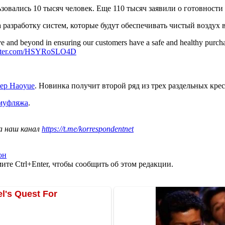
зовались 10 тысяч человек. Еще 110 тысяч заявили о готовност
 разработку систем, которые будут обеспечивать чистый воздух 
e and beyond in ensuring our customers have a safe and healthy purchas
itter.com/HSYRoSLO4D
вер Haoyue
. Новинка получит второй ряд из трех раздельных кр
амуфляжа
.
а наш канал
https://t.me/korrespondentnet
он
те Ctrl+Enter, чтобы сообщить об этом редакции.