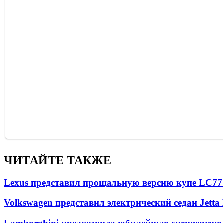
ЧИТАЙТЕ ТАКЖЕ
Lexus представил прощальную версию купе LC
77
Volkswagen представил электрический седан Jetta
Lamborghini представила юбилейную спецверсию 