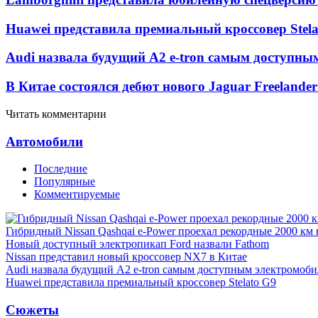
Huawei представила премиальный кроссовер Stela
Audi назвала будущий A2 e-tron самым доступны
В Китае состоялся дебют нового Jaguar Freelander
Читать комментарии
Автомобили
Последние
Популярные
Комментируемые
Гибридный Nissan Qashqai e-Power проехал рекордные 2000 км 
Новый доступный электропикап Ford назвали Fathom
Nissan представил новый кроссовер NX7 в Китае
Audi назвала будущий A2 e-tron самым доступным электромоби
Huawei представила премиальный кроссовер Stelato G9
Сюжеты