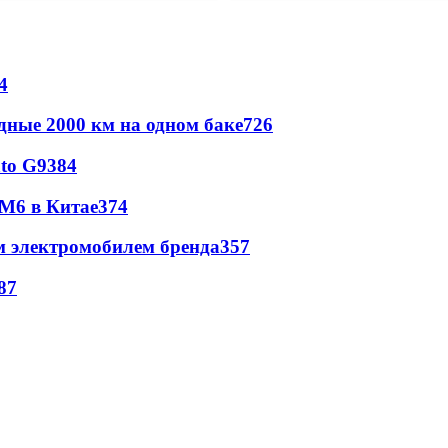
4
дные 2000 км на одном баке
726
to G9
384
 M6 в Китае
374
м электромобилем бренда
357
87