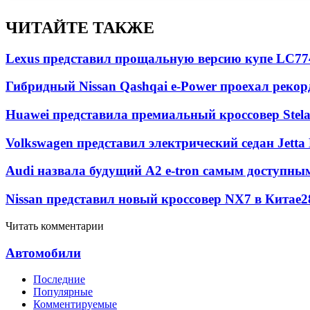
ЧИТАЙТЕ ТАКЖЕ
Lexus представил прощальную версию купе LC
77
Гибридный Nissan Qashqai e-Power проехал рекор
Huawei представила премиальный кроссовер Stela
Volkswagen представил электрический седан Jetta
Audi назвала будущий A2 e-tron самым доступны
Nissan представил новый кроссовер NX7 в Китае
2
Читать комментарии
Автомобили
Последние
Популярные
Комментируемые