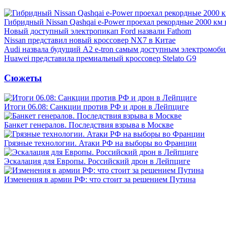
Гибридный Nissan Qashqai e-Power проехал рекордные 2000 км 
Новый доступный электропикап Ford назвали Fathom
Nissan представил новый кроссовер NX7 в Китае
Audi назвала будущий A2 e-tron самым доступным электромоби
Huawei представила премиальный кроссовер Stelato G9
Сюжеты
Итоги 06.08: Санкции против РФ и дрон в Лейпциге
Банкет генералов. Последствия взрыва в Москве
Грязные технологии. Атаки РФ на выборы во Франции
Эскалация для Европы. Российский дрон в Лейпциге
Изменения в армии РФ: что стоит за решением Путина