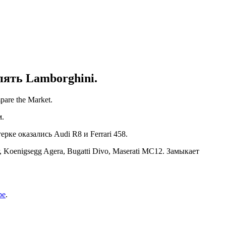
пять Lamborghini.
are the Market.
м.
рке оказались Audi R8 и Ferrari 458.
 Koenigsegg Agera, Bugatti Divo, Maserati MC12. Замыкает
ре
.