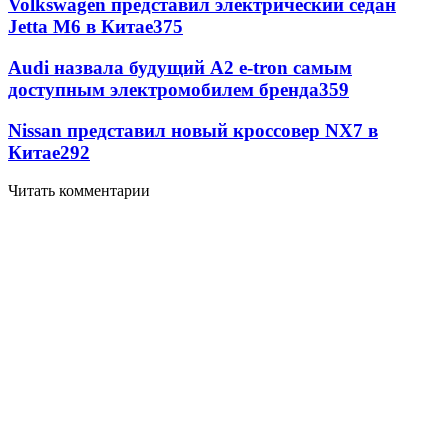
Volkswagen представил электрический седан
Jetta M6 в Китае
375
Audi назвала будущий A2 e-tron самым
доступным электромобилем бренда
359
Nissan представил новый кроссовер NX7 в
Китае
292
Читать комментарии