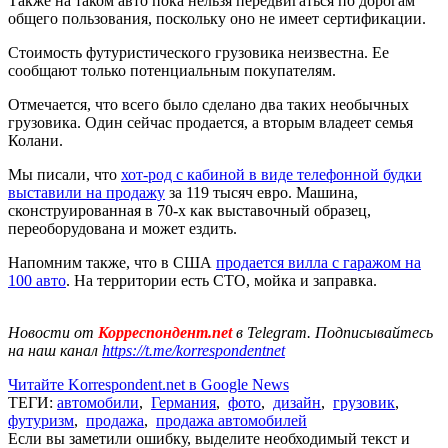
Также на таком авто пока нельзя передвигаться по дорогам
общего пользования, поскольку оно не имеет сертификации.
Стоимость футуристического грузовика неизвестна. Ее
сообщают только потенциальным покупателям.
Отмечается, что всего было сделано два таких необычных
грузовика. Один сейчас продается, а вторым владеет семья
Колани.
Мы писали, что
хот-род с кабиной в виде телефонной будки
выставили на продажу
за 119 тысяч евро. Машина,
сконструированная в 70-х как выставочный образец,
переоборудована и может ездить.
Напомним также, что в США
продается вилла с гаражом на
100 авто
. На территории есть СТО, мойка и заправка.
Новости от
Корреспондент.net
в Telegram. Подписывайтесь
на наш канал
https://t.me/korrespondentnet
Читайте Korrespondent.net в Google News
ТЕГИ:
автомобили
,
Германия
,
фото
,
дизайн
,
грузовик
,
футуризм
,
продажа
,
продажа автомобилей
Если вы заметили ошибку, выделите необходимый текст и