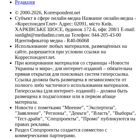
Редакция
© 2000-2026, Korrespondent.net
Субъект в сфере онлайн-медиа Название онлайн-медиа -
«КореспонденТ.net» Адрес: 02091, місто Київ,
ХАРКІВСЬКЕ ШОСЕ, будинок 172-Б, офіс 208/1 E-mail:
sunlight@mediadim.com.ua
Телефон: 044-205-43-00
Идентификатор медиа - R40-06068
Использование любых материалов, размещённых на
сайте, разрешается при условии ссылки на
Корреспондент.net.
При копировании материалов со страницы «Новости
Украины и мира», для интернет-изданий – обязательна
прямая открытая для поисковых систем гиперссылка.
Ссылка должна быть размещена в независимости от
полного либо частичного использования материалов.
Гиперссылка (для интернет- изданий) – должна быть
размещена в подзаголовке или в первом абзаце
материала.
Новости с пометками "Мнение", "Экспертиза",
"Заявление", "Регионы", "Деньги", "Власть", "Выборы",
"Тест-драйв", "Спецпроекты", "Промо" публикуются на
правах рекламы.
Раздел Спецпроекты создается совместно с
коммерческими партнерами.