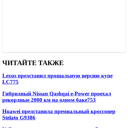
ЧИТАЙТЕ ТАКЖЕ
Lexus представил прощальную версию купе
LC
775
Гибридный Nissan Qashqai e-Power проехал
рекордные 2000 км на одном баке
753
Huawei представила премиальный кроссовер
Stelato G9
386